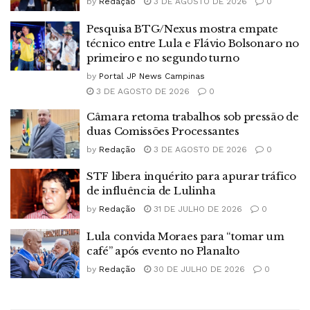
by
Redação
3 DE AGOSTO DE 2026
0
Pesquisa BTG/Nexus mostra empate
técnico entre Lula e Flávio Bolsonaro no
primeiro e no segundo turno
by
Portal JP News Campinas
3 DE AGOSTO DE 2026
0
Câmara retoma trabalhos sob pressão de
duas Comissões Processantes
by
Redação
3 DE AGOSTO DE 2026
0
STF libera inquérito para apurar tráfico
de influência de Lulinha
by
Redação
31 DE JULHO DE 2026
0
Lula convida Moraes para “tomar um
café” após evento no Planalto
by
Redação
30 DE JULHO DE 2026
0