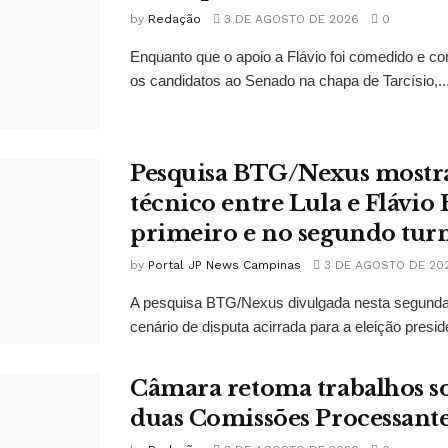
by
Redação
3 DE AGOSTO DE 2026
0
Enquanto que o apoio a Flávio foi comedido e co
os candidatos ao Senado na chapa de Tarcísio,..
Pesquisa BTG/Nexus mostr
técnico entre Lula e Flávio
primeiro e no segundo tur
by
Portal JP News Campinas
3 DE AGOSTO DE 20
A pesquisa BTG/Nexus divulgada nesta segunda-
cenário de disputa acirrada para a eleição presid
Câmara retoma trabalhos so
duas Comissões Processant