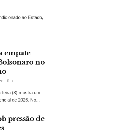
ndicionado ao Estado,
.
a empate
 Bolsonaro no
no
26
0
feira (3) mostra um
encial de 2026. No...
b pressão de
es