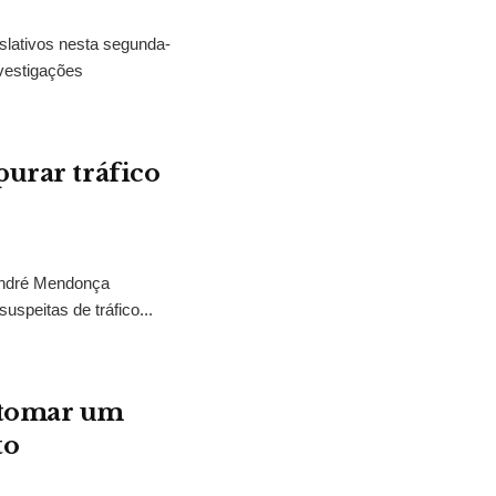
slativos nesta segunda-
vestigações
purar tráfico
 André Mendonça
uspeitas de tráfico...
“tomar um
to