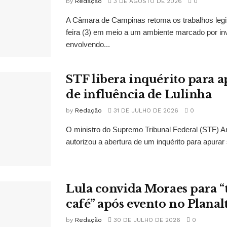
by
Redação
3 DE AGOSTO DE 2026
0
A Câmara de Campinas retoma os trabalhos legi
feira (3) em meio a um ambiente marcado por in
envolvendo...
STF libera inquérito para a
de influência de Lulinha
by
Redação
31 DE JULHO DE 2026
0
O ministro do Supremo Tribunal Federal (STF)
autorizou a abertura de um inquérito para apurar s
Lula convida Moraes para 
café” após evento no Planal
by
Redação
30 DE JULHO DE 2026
0