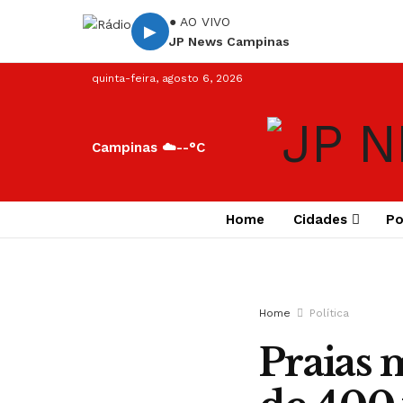
● AO VIVO
▶
JP News Campinas
quinta-feira, agosto 6, 2026
Campinas ☁️
--°C
Home
Cidades
Po
Home
Política
Praias 