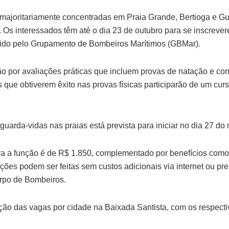
majoritariamente concentradas em Praia Grande, Bertioga e Gua
 Os interessados têm até o dia 23 de outubro para se inscreve
zido pelo Grupamento de Bombeiros Marítimos (GBMar).
 por avaliações práticas que incluem provas de natação e corr
 que obtiverem êxito nas provas físicas participarão de um curso
guarda-vidas nas praias está prevista para iniciar no dia 27 d
ara a função é de R$ 1.850, complementado por benefícios como 
rições podem ser feitas sem custos adicionais via internet ou p
rpo de Bombeiros.
uição das vagas por cidade na Baixada Santista, com os respect