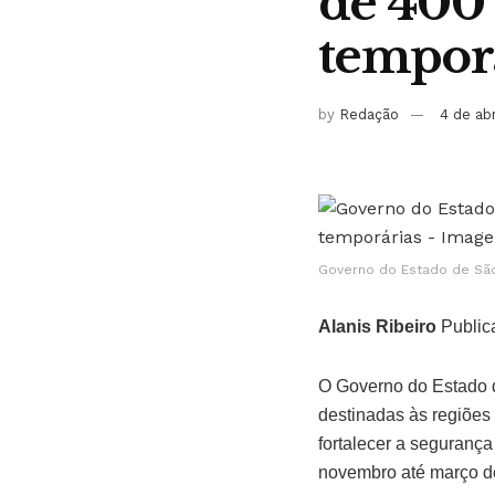
de 400 
tempor
by
Redação
4 de ab
Governo do Estado de São
Alanis Ribeiro
Public
O Governo do Estado d
destinadas às regiões 
fortalecer a seguranç
novembro até março d