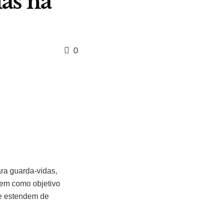
as na
0
ra guarda-vidas,
tem como objetivo
se estendem de