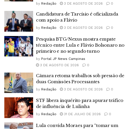
by
Redação
3 DE AGOSTO DE 2026
0
Candidatura de Tarcísio é oficializada
com apoio a Flávio
by
Redação
3 DE AGOSTO DE 2026
0
Pesquisa BTG/Nexus mostra empate
técnico entre Lula e Flávio Bolsonaro no
primeiro e no segundo turno
by
Portal JP News Campinas
3 DE AGOSTO DE 2026
0
Câmara retoma trabalhos sob pressão de
duas Comissões Processantes
by
Redação
3 DE AGOSTO DE 2026
0
STF libera inquérito para apurar tráfico
de influência de Lulinha
by
Redação
31 DE JULHO DE 2026
0
Lula convida Moraes para “tomar um