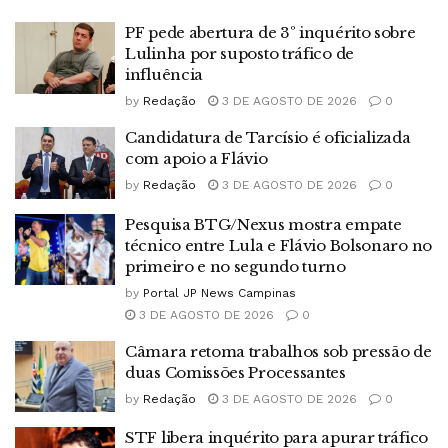
PF pede abertura de 3º inquérito sobre
Lulinha por suposto tráfico de
influência
by
Redação
3 DE AGOSTO DE 2026
0
Candidatura de Tarcísio é oficializada
com apoio a Flávio
by
Redação
3 DE AGOSTO DE 2026
0
Pesquisa BTG/Nexus mostra empate
técnico entre Lula e Flávio Bolsonaro no
primeiro e no segundo turno
by
Portal JP News Campinas
3 DE AGOSTO DE 2026
0
Câmara retoma trabalhos sob pressão de
duas Comissões Processantes
by
Redação
3 DE AGOSTO DE 2026
0
STF libera inquérito para apurar tráfico