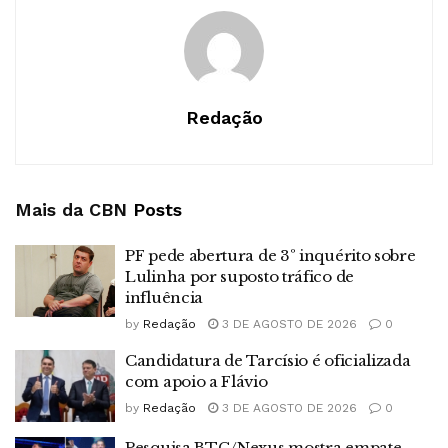
Redação
Mais da CBN
Posts
PF pede abertura de 3º inquérito sobre
Lulinha por suposto tráfico de
influência
by
Redação
3 DE AGOSTO DE 2026
0
Candidatura de Tarcísio é oficializada
com apoio a Flávio
by
Redação
3 DE AGOSTO DE 2026
0
Pesquisa BTG/Nexus mostra empate