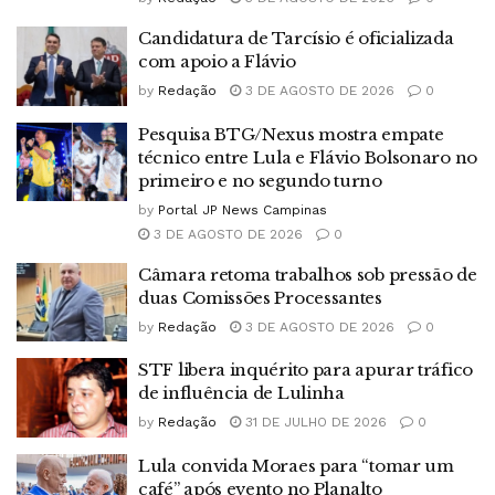
Candidatura de Tarcísio é oficializada
com apoio a Flávio
by
Redação
3 DE AGOSTO DE 2026
0
Pesquisa BTG/Nexus mostra empate
técnico entre Lula e Flávio Bolsonaro no
primeiro e no segundo turno
by
Portal JP News Campinas
3 DE AGOSTO DE 2026
0
Câmara retoma trabalhos sob pressão de
duas Comissões Processantes
by
Redação
3 DE AGOSTO DE 2026
0
STF libera inquérito para apurar tráfico
de influência de Lulinha
by
Redação
31 DE JULHO DE 2026
0
Lula convida Moraes para “tomar um
café” após evento no Planalto