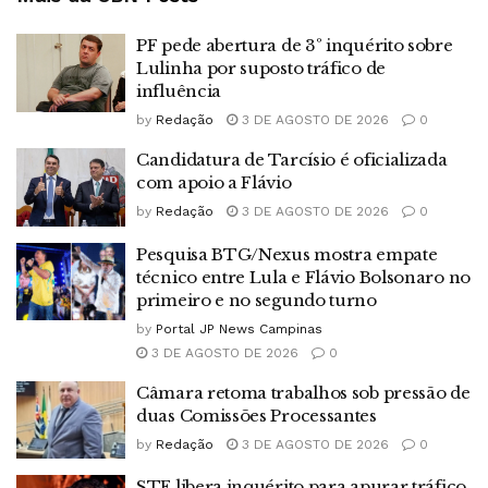
PF pede abertura de 3º inquérito sobre
Lulinha por suposto tráfico de
influência
by
Redação
3 DE AGOSTO DE 2026
0
Candidatura de Tarcísio é oficializada
com apoio a Flávio
by
Redação
3 DE AGOSTO DE 2026
0
Pesquisa BTG/Nexus mostra empate
técnico entre Lula e Flávio Bolsonaro no
primeiro e no segundo turno
by
Portal JP News Campinas
3 DE AGOSTO DE 2026
0
Câmara retoma trabalhos sob pressão de
duas Comissões Processantes
by
Redação
3 DE AGOSTO DE 2026
0
STF libera inquérito para apurar tráfico