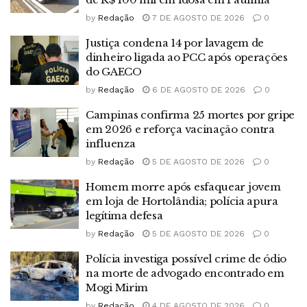
by
Redação
7 DE AGOSTO DE 2026
0
Justiça condena 14 por lavagem de
dinheiro ligada ao PCC após operações
do GAECO
by
Redação
6 DE AGOSTO DE 2026
0
Campinas confirma 25 mortes por gripe
em 2026 e reforça vacinação contra
influenza
by
Redação
5 DE AGOSTO DE 2026
0
Homem morre após esfaquear jovem
em loja de Hortolândia; polícia apura
legítima defesa
by
Redação
5 DE AGOSTO DE 2026
0
Polícia investiga possível crime de ódio
na morte de advogado encontrado em
Mogi Mirim
by
Redação
4 DE AGOSTO DE 2026
0