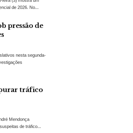
feira (3) mostra um
encial de 2026. No...
b pressão de
es
slativos nesta segunda-
vestigações
purar tráfico
 André Mendonça
uspeitas de tráfico...