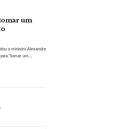
“tomar um
to
idou o ministro Alexandre
para “tomar um...
*