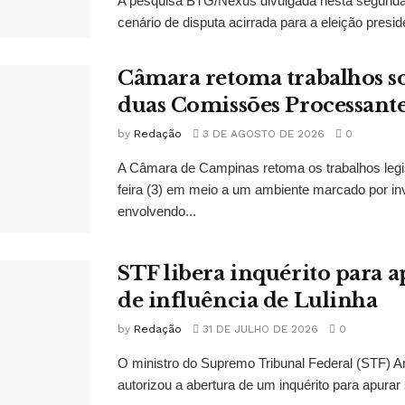
A pesquisa BTG/Nexus divulgada nesta segunda-
cenário de disputa acirrada para a eleição presid
Câmara retoma trabalhos so
duas Comissões Processant
by
Redação
3 DE AGOSTO DE 2026
0
A Câmara de Campinas retoma os trabalhos legi
feira (3) em meio a um ambiente marcado por in
envolvendo...
STF libera inquérito para a
de influência de Lulinha
by
Redação
31 DE JULHO DE 2026
0
O ministro do Supremo Tribunal Federal (STF)
autorizou a abertura de um inquérito para apurar s