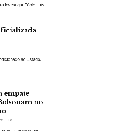
ra investigar Fábio Luís
ficializada
ndicionado ao Estado,
.
a empate
 Bolsonaro no
no
26
0