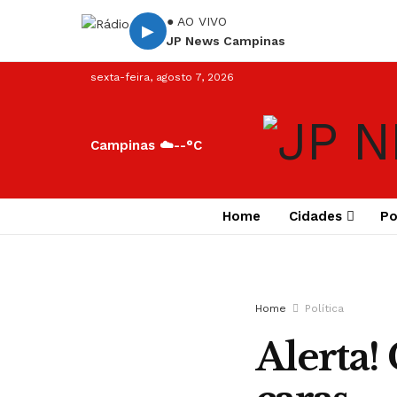
● AO VIVO
▶
JP News Campinas
sexta-feira, agosto 7, 2026
Campinas ☁️
--°C
Home
Cidades
Po
Home
Política
Alerta!