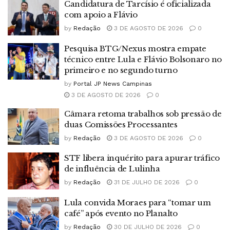
Candidatura de Tarcísio é oficializada
com apoio a Flávio
by
Redação
3 DE AGOSTO DE 2026
0
Pesquisa BTG/Nexus mostra empate
técnico entre Lula e Flávio Bolsonaro no
primeiro e no segundo turno
by
Portal JP News Campinas
3 DE AGOSTO DE 2026
0
Câmara retoma trabalhos sob pressão de
duas Comissões Processantes
by
Redação
3 DE AGOSTO DE 2026
0
STF libera inquérito para apurar tráfico
de influência de Lulinha
by
Redação
31 DE JULHO DE 2026
0
Lula convida Moraes para “tomar um
café” após evento no Planalto
by
Redação
30 DE JULHO DE 2026
0