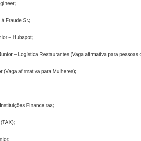
gineer;
 à Fraude Sr.;
ior – Hubspot;
unior – Logística Restaurantes (Vaga afirmativa para pessoas c
r (Vaga afirmativa para Mulheres);
Instituições Financeiras;
 (TAX);
nior;