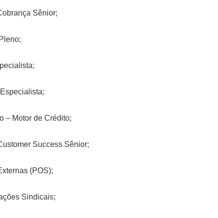
 Cobrança Sênior;
Pleno;
ecialista;
specialista;
 – Motor de Crédito;
Customer Success Sênior;
Externas (POS);
ações Sindicais;