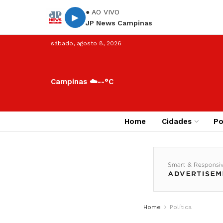
● AO VIVO
▶
JP News Campinas
sábado, agosto 8, 2026
Campinas ☁️
--°C
Home
Cidades
Po
Home
Política