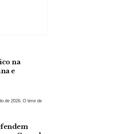
ico na
ina e
o de 2026. O time de
defendem