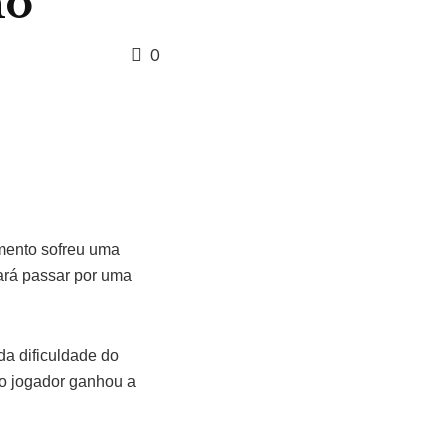
no
0
imento sofreu uma
sará passar por uma
a dificuldade do
 o jogador ganhou a