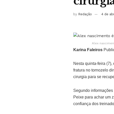
cirurgi
by
Redação
4 de ab
Alex nascimen
Karina Faleiros
Publi
Nesta quinta-feira (7)
fratura no tornozelo d
cirurgia para se recup
Segundo informações d
Peixe para achar um z
confiança dos treinado