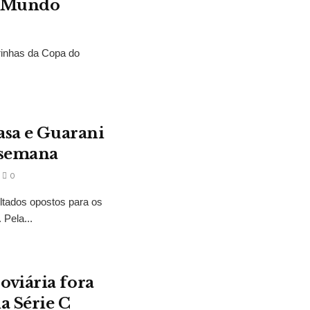
o Mundo
rinhas da Copa do
asa e Guarani
 semana
0
ltados opostos para os
Pela...
oviária fora
a Série C