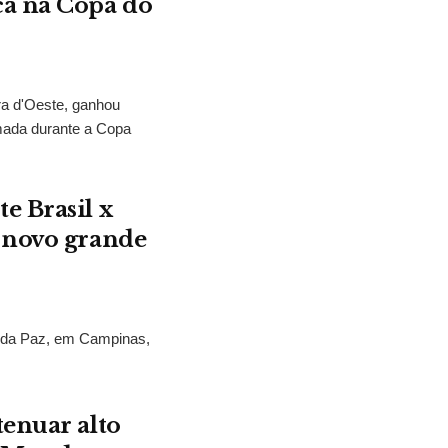
ca na Copa do
ra d'Oeste, ganhou
mada durante a Copa
e Brasil x
 novo grande
s da Paz, em Campinas,
.
tenuar alto