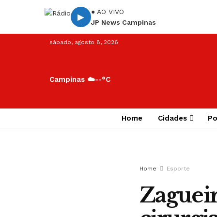
● AO VIVO
▶
JP News Campinas
sábado, agosto 8, 2026
Campinas ☁️
--°C
Home
Cidades
Po
Home
Esporte
Zagueir