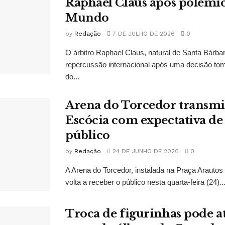
Raphael Claus após polêmi
Mundo
by
Redação
7 DE JULHO DE 2026
0
O árbitro Raphael Claus, natural de Santa Bárba
repercussão internacional após uma decisão to
do...
Arena do Torcedor transmit
Escócia com expectativa de
público
by
Redação
24 DE JUNHO DE 2026
0
A Arena do Torcedor, instalada na Praça Arauto
volta a receber o público nesta quarta-feira (24)..
Troca de figurinhas pode a