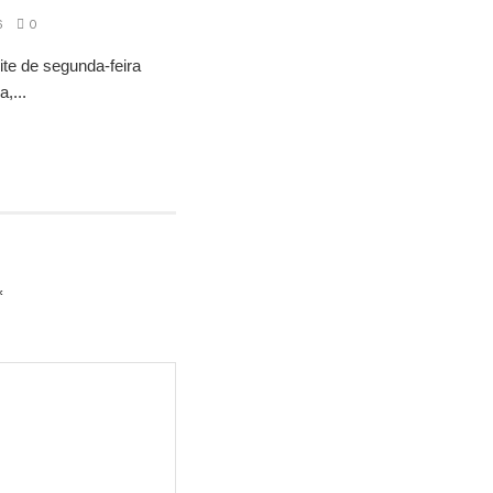
6
0
ite de segunda-feira
,...
*