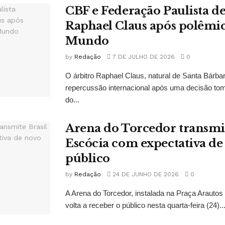
CBF e Federação Paulista 
Raphael Claus após polêmi
Mundo
by
Redação
7 DE JULHO DE 2026
0
O árbitro Raphael Claus, natural de Santa Bárba
repercussão internacional após uma decisão to
do...
Arena do Torcedor transmit
Escócia com expectativa de
público
by
Redação
24 DE JUNHO DE 2026
0
A Arena do Torcedor, instalada na Praça Arauto
volta a receber o público nesta quarta-feira (24)..