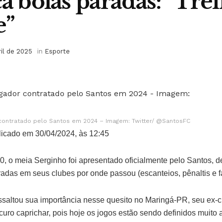
ca bolas paradas: “Tre
e”
ril de 2025
in
Esporte
r contratado pelo Santos em 2024 – Imagem: Twitter/ @SantosFC
icado em 30/04/2024, às 12:45
 30, o meia Serginho foi apresentado oficialmente pelo Santos, 
radas em seus clubes por onde passou (escanteios, pênaltis e fa
essaltou sua importância nesse quesito no Maringá-PR, seu ex-
ocuro caprichar, pois hoje os jogos estão sendo definidos muito 