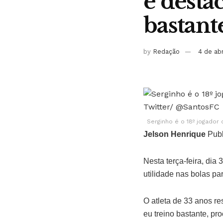
e desta
bastant
by
Redação
4 de ab
Serginho é o 18º jogado
Jelson Henrique
Publ
Nesta terça-feira, dia
utilidade nas bolas pa
O atleta de 33 anos r
eu treino bastante, pr