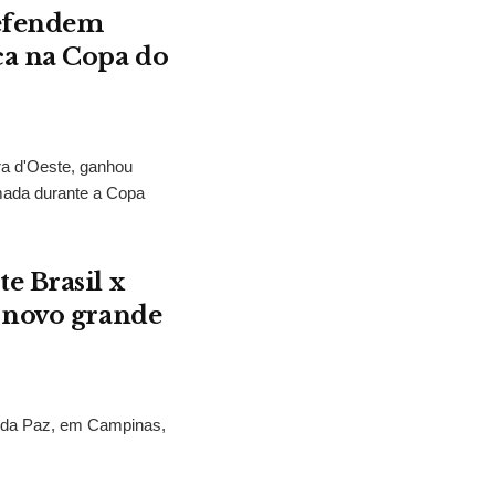
defendem
ca na Copa do
ra d'Oeste, ganhou
mada durante a Copa
e Brasil x
 novo grande
s da Paz, em Campinas,
.