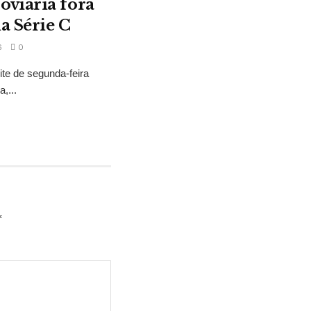
oviária fora
a Série C
6
0
ite de segunda-feira
,...
*