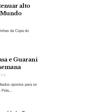
tenuar alto
o Mundo
rinhas da Copa do
asa e Guarani
 semana
0
ltados opostos para os
Pela...