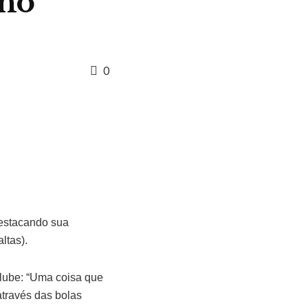
ino
0
destacando sua
ltas).
clube: “Uma coisa que
através das bolas