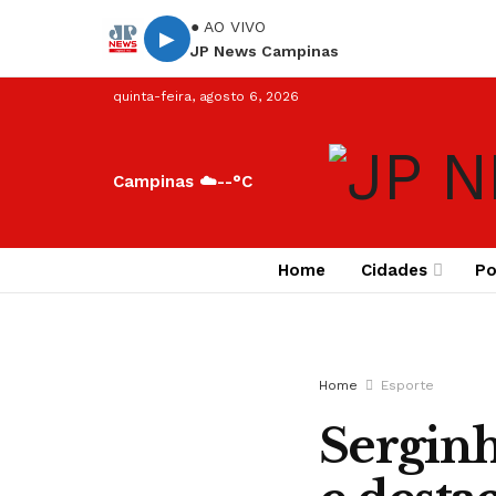
● AO VIVO
▶
JP News Campinas
quinta-feira, agosto 6, 2026
Campinas ☁️
--°C
Home
Cidades
Po
Home
Esporte
Serginh