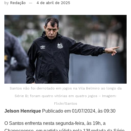
by
Redação
4 de abril de 2025
Santos não foi derrotado em jogos na Vila Belmiro ao longo da
Série B; foram quatro vitórias em quatro jogos – Imagem:
Flickr/Santos
Jelson Henrique
Publicado em 01/07/2024, às 09:30
O Santos enfrenta nesta segunda-feira, às 19h, a
Chapecoense, em partida válida pela 13ª rodada da Série