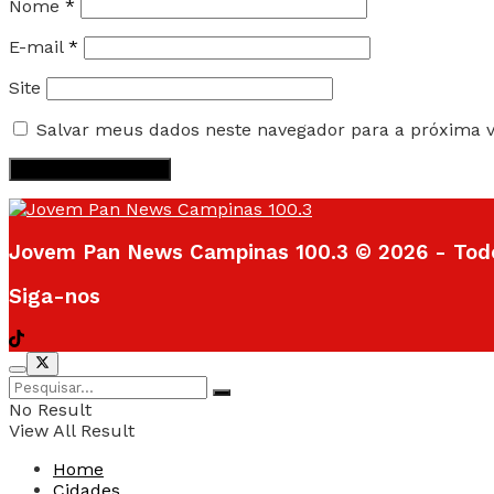
Nome
*
E-mail
*
Site
Salvar meus dados neste navegador para a próxima 
Jovem Pan News Campinas 100.3 © 2026 - Todos
Siga-nos
No Result
View All Result
Home
Cidades