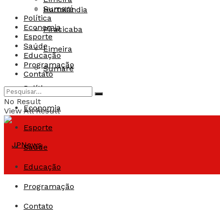
Sumaré
Hortolândia
Política
Economia
Piracicaba
Esporte
Saúde
Limeira
Educação
Programação
Sumaré
Contato
Política
No Result
Economia
View All Result
Esporte
Saúde
Educação
Programação
Contato