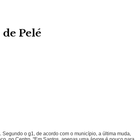
 de Pelé
. Segundo o g1, de acordo com o município, a última muda,
anco, no Centro. “Em Santos, apenas uma árvore é pouco para