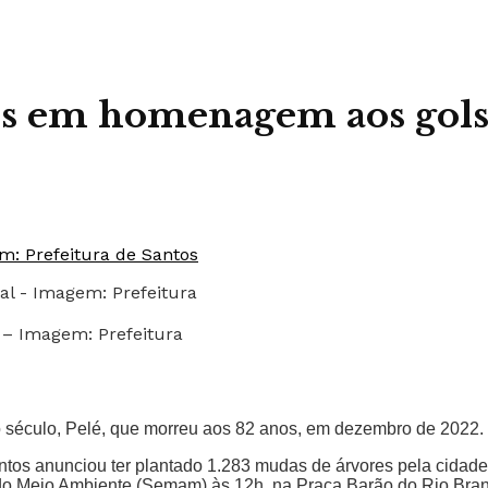
res em homenagem aos gols
 – Imagem: Prefeitura
do século, Pelé, que morreu aos 82 anos, em dezembro de 2022.
tos anunciou ter plantado 1.283 mudas de árvores pela cidade
al do Meio Ambiente (Semam) às 12h, na Praça Barão do Rio Br