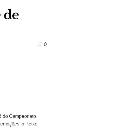
 de
0
ie B do Campeonato
s emoções, o Peixe