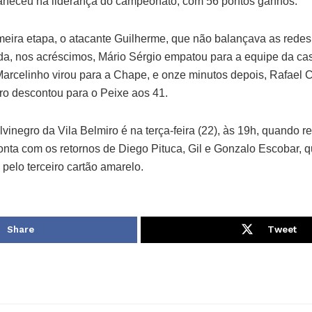
maneceu na liderança do campeonato, com 56 pontos ganhos.
meira etapa, o atacante Guilherme, que não balançava as redes 
da, nos acréscimos, Mário Sérgio empatou para a equipe da c
arcelinho virou para a Chape, e onze minutos depois, Rafael C
o descontou para o Peixe aos 41.
lvinegro da Vila Belmiro é na terça-feira (22), às 19h, quando 
onta com os retornos de Diego Pituca, Gil e Gonzalo Escobar, 
pelo terceiro cartão amarelo.
Share
Tweet