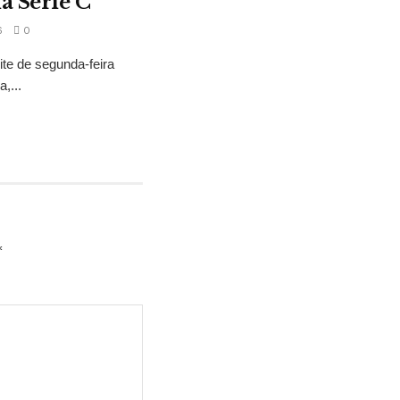
a Série C
6
0
ite de segunda-feira
,...
*