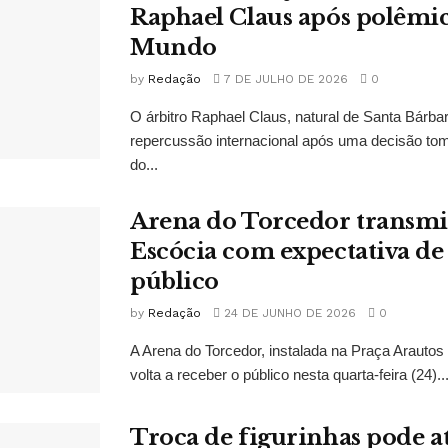
Raphael Claus após polêmi
Mundo
by
Redação
7 DE JULHO DE 2026
0
O árbitro Raphael Claus, natural de Santa Bárba
repercussão internacional após uma decisão to
do...
Arena do Torcedor transmit
Escócia com expectativa de
público
by
Redação
24 DE JUNHO DE 2026
0
A Arena do Torcedor, instalada na Praça Arauto
volta a receber o público nesta quarta-feira (24)..
Troca de figurinhas pode a