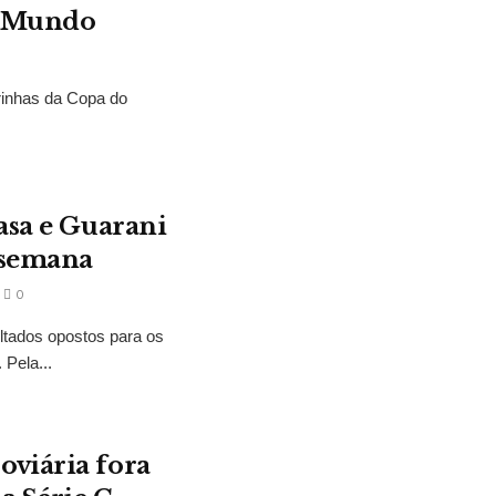
o Mundo
rinhas da Copa do
asa e Guarani
 semana
0
ltados opostos para os
Pela...
oviária fora