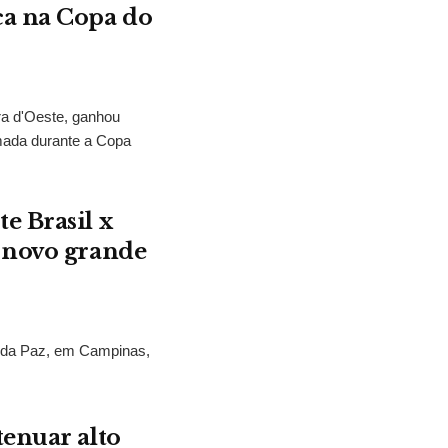
ca na Copa do
ra d'Oeste, ganhou
mada durante a Copa
e Brasil x
 novo grande
s da Paz, em Campinas,
.
tenuar alto