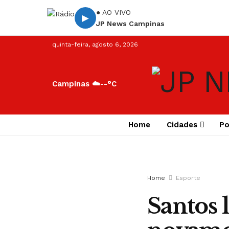
● AO VIVO
▶
JP News Campinas
quinta-feira, agosto 6, 2026
Campinas ☁️
--°C
Home
Cidades
Po
Home
Esporte
Santos l