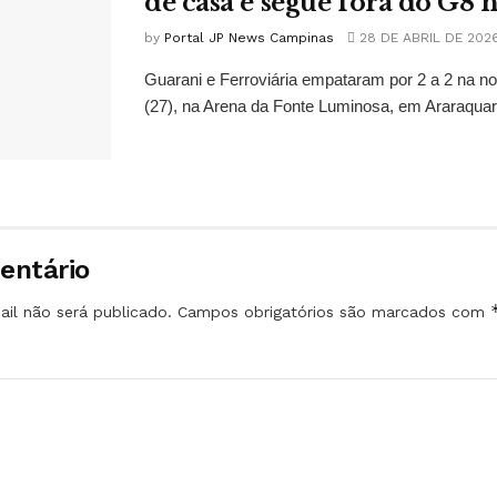
de casa e segue fora do G8 n
by
Portal JP News Campinas
28 DE ABRIL DE 202
Guarani e Ferroviária empataram por 2 a 2 na no
(27), na Arena da Fonte Luminosa, em Araraquara
entário
il não será publicado.
Campos obrigatórios são marcados com