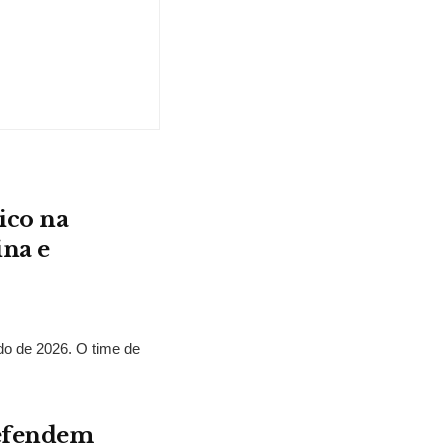
ico na
ina e
o de 2026. O time de
defendem