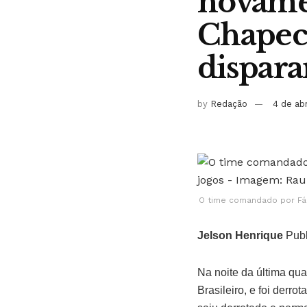
novamen
Chapec
dispara
by
Redação
4 de ab
O time comandado por Fábi
Jelson Henrique
Publ
Na noite da última qua
Brasileiro, e foi derr