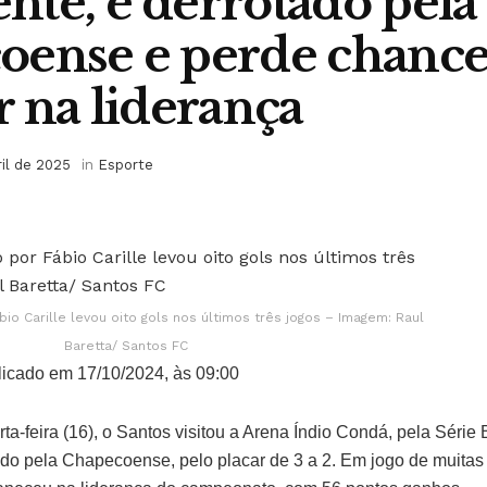
te, é derrotado pela
oense e perde chance
r na liderança
ril de 2025
in
Esporte
o Carille levou oito gols nos últimos três jogos – Imagem: Raul
Baretta/ Santos FC
icado em 17/10/2024, às 09:00
rta-feira (16), o Santos visitou a Arena Índio Condá, pela Sér
otado pela Chapecoense, pelo placar de 3 a 2. Em jogo de muita