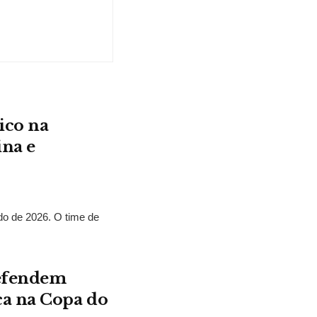
ico na
ina e
o de 2026. O time de
defendem
ca na Copa do