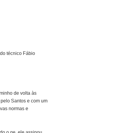
 do técnico Fábio
minho de volta às
m pelo Santos e com um
novas normas e
do o ge, ele assinou