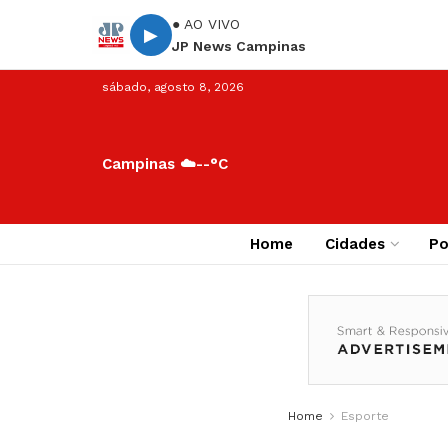
● AO VIVO
▶
JP News Campinas
sábado, agosto 8, 2026
Campinas ☁️
--°C
Home
Cidades
Po
Home
Esporte