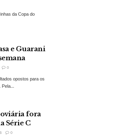
rinhas da Copa do
asa e Guarani
 semana
0
ltados opostos para os
Pela...
oviária fora
a Série C
6
0