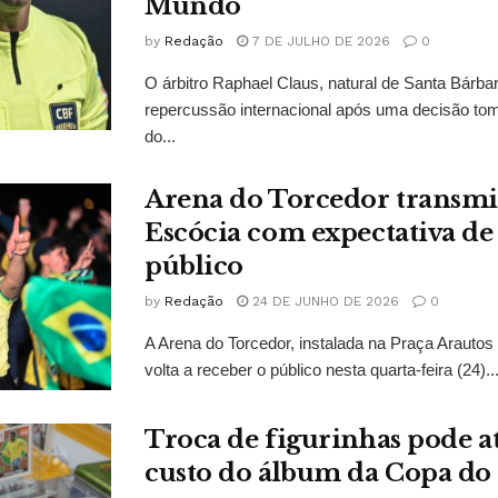
Mundo
by
Redação
7 DE JULHO DE 2026
0
O árbitro Raphael Claus, natural de Santa Bárba
repercussão internacional após uma decisão to
do...
Arena do Torcedor transmit
Escócia com expectativa de
público
by
Redação
24 DE JUNHO DE 2026
0
A Arena do Torcedor, instalada na Praça Arauto
volta a receber o público nesta quarta-feira (24)..
Troca de figurinhas pode a
custo do álbum da Copa d