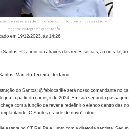
nção de rever e redefinir o elenco junto com a nova gestão –
Imagem: Instagram/ @santosfc
cado em 19/12/2023, às 14:26
, o Santos FC anunciou através das redes sociais, a contratação
antos, Marcelo Teixeira, declarou:
strução do Santos: @fabiocarille será nosso comandante no ca
alegria, a partir do começo de 2024. Em sua segunda passage
le chega com a função de rever e redefinir o elenco dentro das 
 implantando. O Santos grande de novo”, citou.
le esteve no CT Rei Pelé, junto com a diretoria santista. Segun