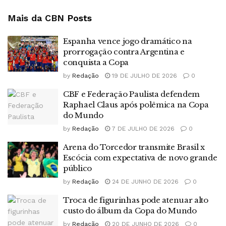
Mais da CBN
Posts
Espanha vence jogo dramático na
prorrogação contra Argentina e
conquista a Copa
by
Redação
19 DE JULHO DE 2026
0
CBF e Federação Paulista defendem
Raphael Claus após polêmica na Copa
do Mundo
by
Redação
7 DE JULHO DE 2026
0
Arena do Torcedor transmite Brasil x
Escócia com expectativa de novo grande
público
by
Redação
24 DE JUNHO DE 2026
0
Troca de figurinhas pode atenuar alto
custo do álbum da Copa do Mundo
by
Redação
20 DE JUNHO DE 2026
0