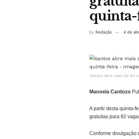
gratuit
quinta-
by
Redação
4 de ab
Santos abre mais de 80 va
Manoela Cardozo
Pub
A partir desta quinta-f
gratuitas para 82 vaga
Conforme divulgação d