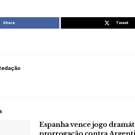
Share
Tweet
Redação
s
Espanha vence jogo dramát
prorrogação contra Argent