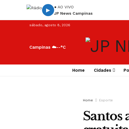
● AO VIVO
▶
JP News Campinas
sábado, agosto 8, 2026
Campinas ☁️
--°C
Home
Cidades
Po
Home
Esporte
Santos 