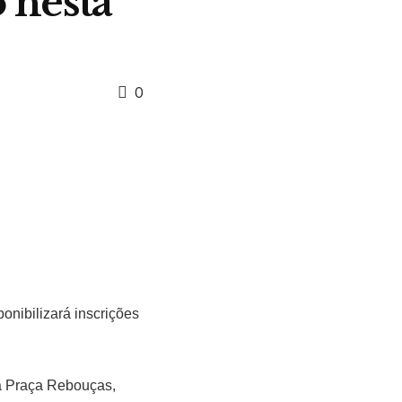
o nesta
0
ponibilizará inscrições
na Praça Rebouças,