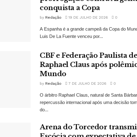
conquista a Copa
by
Redação
19 DE JULHO DE 2026
0
A Espanha é a grande campeã da Copa do Mund
Luis De La Fuente venceu por...
CBF e Federação Paulista 
Raphael Claus após polêmi
Mundo
by
Redação
7 DE JULHO DE 2026
0
O árbitro Raphael Claus, natural de Santa Bárba
repercussão internacional após uma decisão to
do...
Arena do Torcedor transmit
Escócia com expectativa de