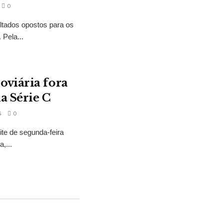
0
ltados opostos para os
Pela...
oviária fora
a Série C
6
0
ite de segunda-feira
,...