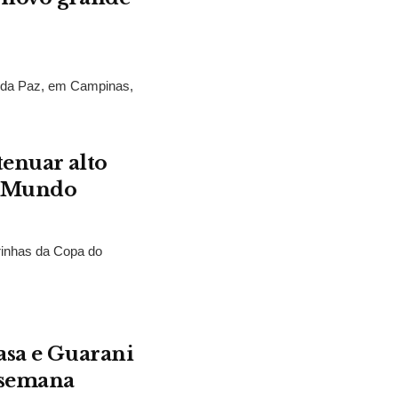
s da Paz, em Campinas,
.
tenuar alto
o Mundo
rinhas da Copa do
asa e Guarani
 semana