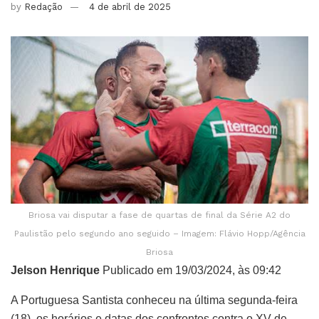
by
Redação
4 de abril de 2025
Briosa vai disputar a fase de quartas de final da Série A2 do
Paulistão pelo segundo ano seguido – Imagem: Flávio Hopp/Agência
Briosa
Jelson Henrique
Publicado em 19/03/2024, às 09:42
A Portuguesa Santista conheceu na última segunda-feira
(18), os horários e datas dos confrontos contra o XV de