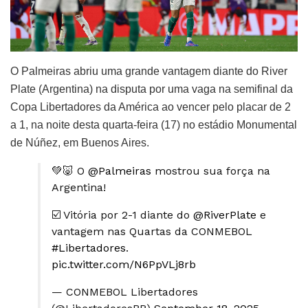
O Palmeiras abriu uma grande vantagem diante do River
Plate (Argentina) na disputa por uma vaga na semifinal da
Copa Libertadores da América ao vencer pelo placar de 2
a 1, na noite desta quarta-feira (17) no estádio Monumental
de Núñez, em Buenos Aires.
💚🐷 O
@Palmeiras
mostrou sua força na
Argentina!
☑️ Vitória por 2-1 diante do
@RiverPlate
e
vantagem nas Quartas da CONMEBOL
#Libertadores
.
pic.twitter.com/N6PpVLj8rb
— CONMEBOL Libertadores