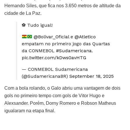
Hernando Siles, que fica nos 3.650 metros de altitude da
cidade de La Paz.
⚽ Tudo igual!
@Bolivar_Oficial
e
@Atletico
empatam no primeiro jogo das Quartas
da CONMEBOL
#Sudamericana
.
pic.twitter.com/kDws0avHTG
— CONMEBOL Sudamericana
(@SudamericanaBR)
September 18, 2025
Com a bola rolando, o Galo abriu uma vantagem de dois
gols no primeiro tempo com gols de Vitor Hugo e
Alexsander. Porém, Dorny Romero e Robson Matheus
igualaram na etapa final.