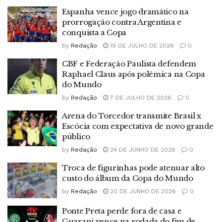
Espanha vence jogo dramático na
prorrogação contra Argentina e
conquista a Copa
by
Redação
19 DE JULHO DE 2026
0
CBF e Federação Paulista defendem
Raphael Claus após polêmica na Copa
do Mundo
by
Redação
7 DE JULHO DE 2026
0
Arena do Torcedor transmite Brasil x
Escócia com expectativa de novo grande
público
by
Redação
24 DE JUNHO DE 2026
0
Troca de figurinhas pode atenuar alto
custo do álbum da Copa do Mundo
by
Redação
20 DE JUNHO DE 2026
0
Ponte Preta perde fora de casa e
Guarani vence na rodada do fim de