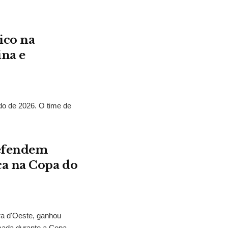
ico na
ina e
o de 2026. O time de
defendem
ca na Copa do
ra d'Oeste, ganhou
mada durante a Copa