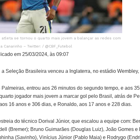
o atleta se tornou o quarto mais jovem a balançar as redes com
a Canarinho – Twitter: / @CBF_Futebol
icado em 25/03/2024, às 09:07
 a Seleção Brasileira venceu a Inglaterra, no estádio Wembley, 
o Palmeiras, entrou aos 26 minutos do segundo tempo, e aos 35,
 quarto jogador mais jovem a marcar gol pelo Brasil, atrás de P
 aos 16 anos e 306 dias, e Ronaldo, aos 17 anos e 228 dias.
treia do técnico Dorival Júnior, que escalou a equipe com: Ben
dell (Bremer); Bruno Guimarães (Douglas Luiz), João Gomes e
hinha (Savinho), Vinícius Júnior (Pablo Maia) e Rodrygo (Endri