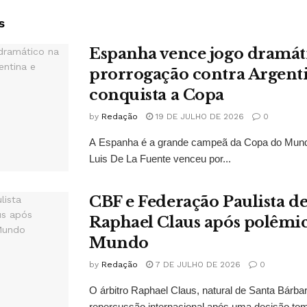
s
Espanha vence jogo dramát
prorrogação contra Argent
conquista a Copa
by
Redação
19 DE JULHO DE 2026
0
A Espanha é a grande campeã da Copa do Mund
Luis De La Fuente venceu por...
CBF e Federação Paulista 
Raphael Claus após polêmi
Mundo
by
Redação
7 DE JULHO DE 2026
0
O árbitro Raphael Claus, natural de Santa Bárba
repercussão internacional após uma decisão to