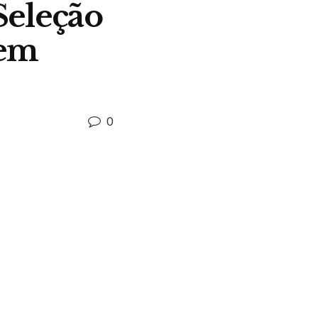
 Seleção
 em
0