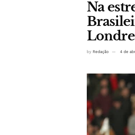
Na estr
Brasile
Londre
by
Redação
4 de ab