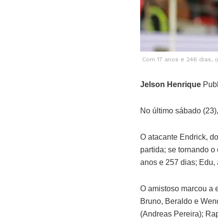
Com 17 anos e 246 dias, 
Jelson Henrique
Publ
No último sábado (23),
O atacante Endrick, d
partida; se tornando o
anos e 257 dias; Edu,
O amistoso marcou a es
Bruno, Beraldo e Wen
(Andreas Pereira); Rap