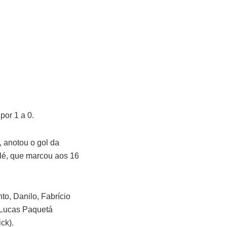
por 1 a 0.
 anotou o gol da
elé, que marcou aos 16
to, Danilo, Fabrício
 Lucas Paquetá
ck).