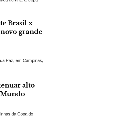
e Brasil x
 novo grande
s da Paz, em Campinas,
.
tenuar alto
o Mundo
rinhas da Copa do