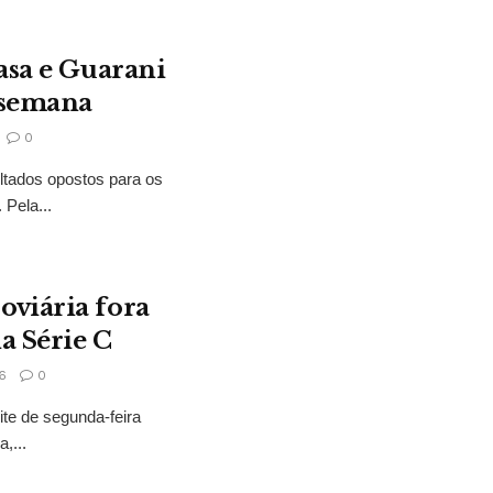
asa e Guarani
 semana
0
ltados opostos para os
Pela...
oviária fora
a Série C
6
0
ite de segunda-feira
,...