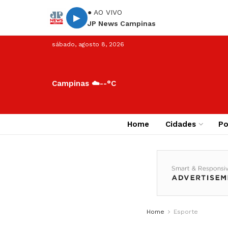
● AO VIVO
▶
JP News Campinas
sábado, agosto 8, 2026
Campinas ☁️
--°C
Home
Cidades
Po
Home
Esporte