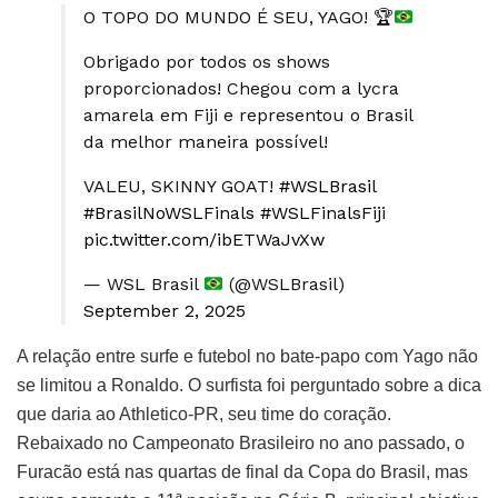
O TOPO DO MUNDO É SEU, YAGO!
🏆
Obrigado por todos os shows
proporcionados! Chegou com a lycra
amarela em Fiji e representou o Brasil
da melhor maneira possível!
VALEU, SKINNY GOAT!
#WSLBrasil
#BrasilNoWSLFinals
#WSLFinalsFiji
pic.twitter.com/ibETWaJvXw
— WSL Brasil
(@WSLBrasil)
September 2, 2025
A relação entre surfe e futebol no bate-papo com Yago não
se limitou a Ronaldo. O surfista foi perguntado sobre a dica
que daria ao Athletico-PR, seu time do coração.
Rebaixado no Campeonato Brasileiro no ano passado, o
Furacão está nas quartas de final da Copa do Brasil, mas