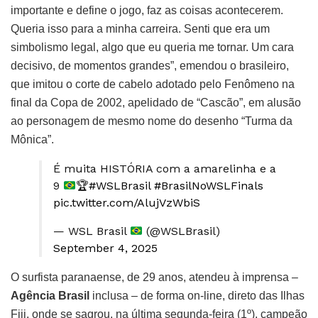
importante e define o jogo, faz as coisas acontecerem.
Queria isso para a minha carreira. Senti que era um
simbolismo legal, algo que eu queria me tornar. Um cara
decisivo, de momentos grandes”, emendou o brasileiro,
que imitou o corte de cabelo adotado pelo Fenômeno na
final da Copa de 2002, apelidado de “Cascão”, em alusão
ao personagem de mesmo nome do desenho “Turma da
Mônica”.
É muita HISTÓRIA com a amarelinha e a
9
🏆
#WSLBrasil
#BrasilNoWSLFinals
pic.twitter.com/AlujVzWbiS
— WSL Brasil
(@WSLBrasil)
September 4, 2025
O surfista paranaense, de 29 anos, atendeu à imprensa –
Agência Brasil
inclusa – de forma on-line, direto das Ilhas
Fiji, onde se sagrou, na última segunda-feira (1º), campeão