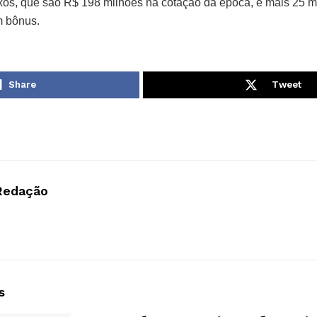
ixos, que são R$ 198 milhões na cotação da época, e mais 25 m
m bônus.
Share
Tweet
Redação
s