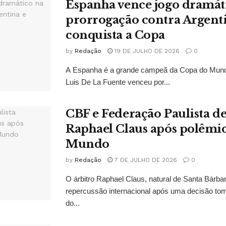
Espanha vence jogo dramát
prorrogação contra Argent
conquista a Copa
by
Redação
19 DE JULHO DE 2026
0
A Espanha é a grande campeã da Copa do Mund
Luis De La Fuente venceu por...
CBF e Federação Paulista 
Raphael Claus após polêmi
Mundo
by
Redação
7 DE JULHO DE 2026
0
O árbitro Raphael Claus, natural de Santa Bárba
repercussão internacional após uma decisão to
do...