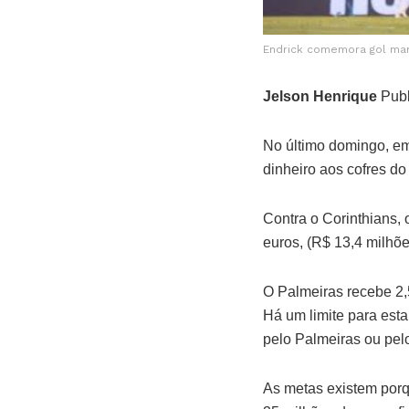
Endrick comemora gol marc
Jelson Henrique
Publ
No último domingo, em 
dinheiro aos cofres do
Contra o Corinthians,
euros, (R$ 13,4 milhõ
O Palmeiras recebe 2,
Há um limite para est
pelo Palmeiras ou pel
As metas existem porq