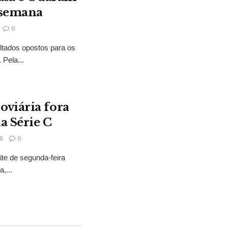
 semana
0
ltados opostos para os
Pela...
oviária fora
a Série C
6
0
ite de segunda-feira
,...