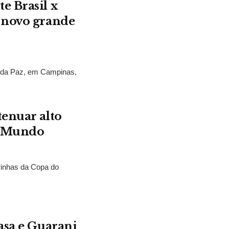
e Brasil x
 novo grande
s da Paz, em Campinas,
.
tenuar alto
o Mundo
rinhas da Copa do
asa e Guarani