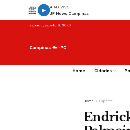
● AO VIVO
▶
JP News Campinas
sábado, agosto 8, 2026
Campinas ☁️
--°C
Home
Cidades
Po
Home
Esporte
Endrick