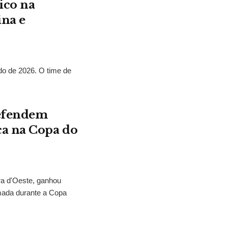
ico na
ina e
o de 2026. O time de
defendem
ca na Copa do
ra d'Oeste, ganhou
mada durante a Copa