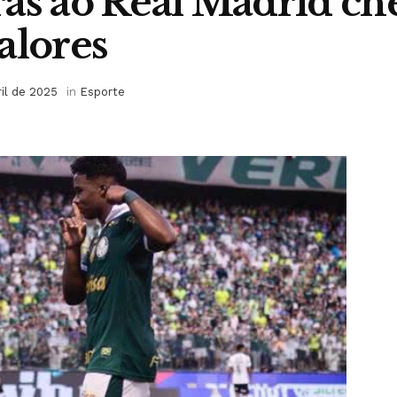
as ao Real Madrid ch
alores
ril de 2025
in
Esporte