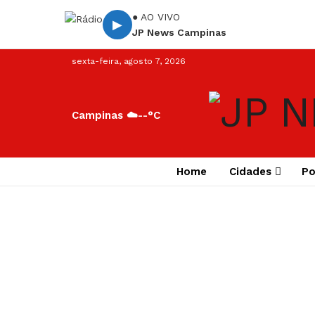
● AO VIVO
▶
JP News Campinas
sexta-feira, agosto 7, 2026
Campinas ☁️
--°C
Home
Cidades
Po