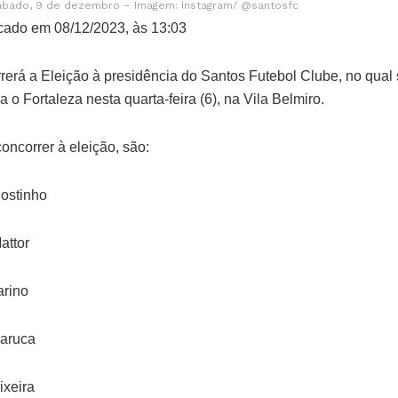
sábado, 9 de dezembro – Imagem: Instagram/ @santosfc
cado em 08/12/2023, às 13:03
rerá a Eleição à presidência do Santos Futebol Clube, no qual 
a o Fortaleza nesta quarta-feira (6), na Vila Belmiro.
oncorrer à eleição, são:
ostinho
attor
arino
Maruca
ixeira