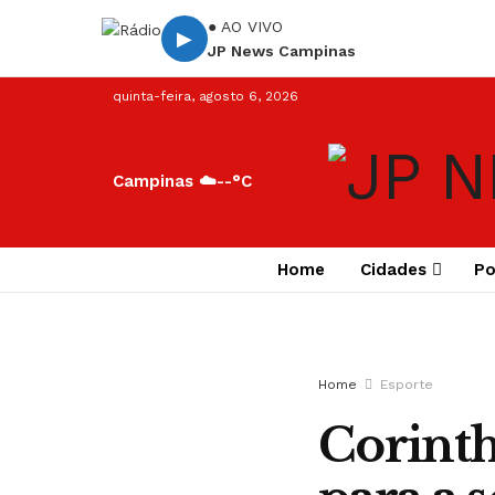
● AO VIVO
▶
JP News Campinas
quinta-feira, agosto 6, 2026
Campinas ☁️
--°C
Home
Cidades
Po
Home
Esporte
Corinth