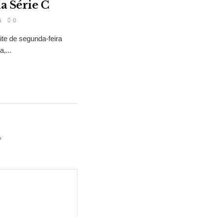
a Série C
6
0
ite de segunda-feira
,...
*