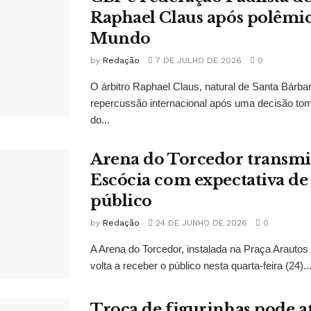
Raphael Claus após polêmi
Mundo
by
Redação
7 DE JULHO DE 2026
0
O árbitro Raphael Claus, natural de Santa Bárba
repercussão internacional após uma decisão to
do...
Arena do Torcedor transmit
Escócia com expectativa de
público
by
Redação
24 DE JUNHO DE 2026
0
A Arena do Torcedor, instalada na Praça Arauto
volta a receber o público nesta quarta-feira (24)..
Troca de figurinhas pode a