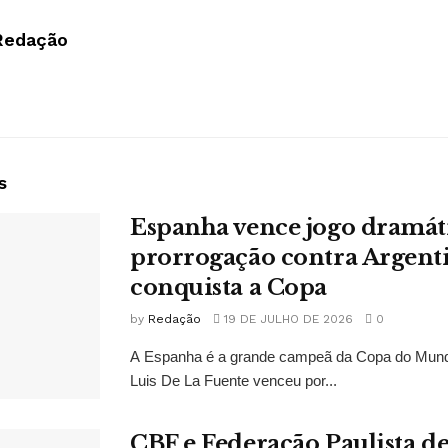
Redação
s
Espanha vence jogo dramát
prorrogação contra Argent
conquista a Copa
by
Redação
19 DE JULHO DE 2026
0
A Espanha é a grande campeã da Copa do Mund
Luis De La Fuente venceu por...
CBF e Federação Paulista 