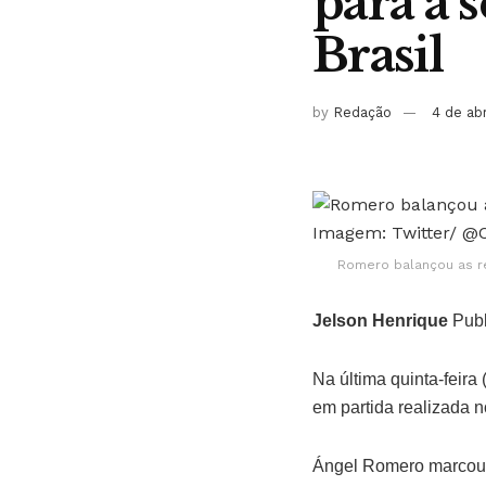
para a 
Brasil
by
Redação
4 de ab
Romero balançou as re
Jelson Henrique
Publ
Na última quinta-feira 
em partida realizada n
Ángel Romero marcou d