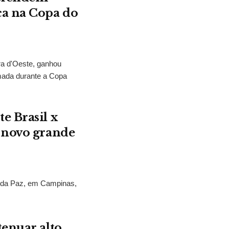
ca na Copa do
ra d'Oeste, ganhou
mada durante a Copa
e Brasil x
 novo grande
s da Paz, em Campinas,
.
tenuar alto