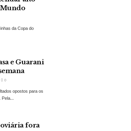
o Mundo
rinhas da Copa do
asa e Guarani
 semana
0
ltados opostos para os
Pela...
oviária fora