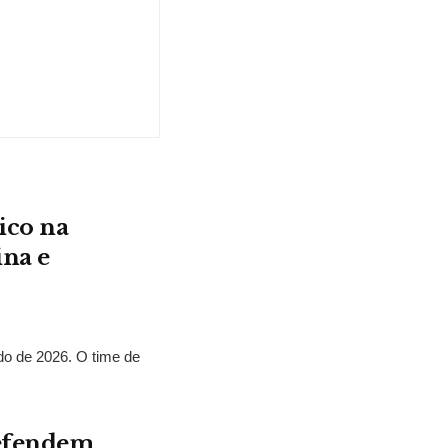
ico na
ina e
o de 2026. O time de
defendem