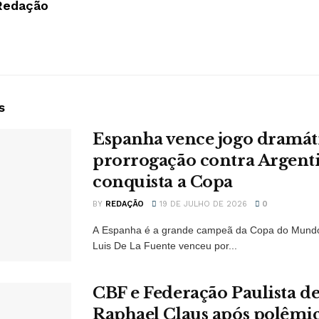
Redação
s
Espanha vence jogo dramát
prorrogação contra Argent
conquista a Copa
BY
REDAÇÃO
19 DE JULHO DE 2026
0
A Espanha é a grande campeã da Copa do Mundo
Luis De La Fuente venceu por...
CBF e Federação Paulista 
Raphael Claus após polêmi