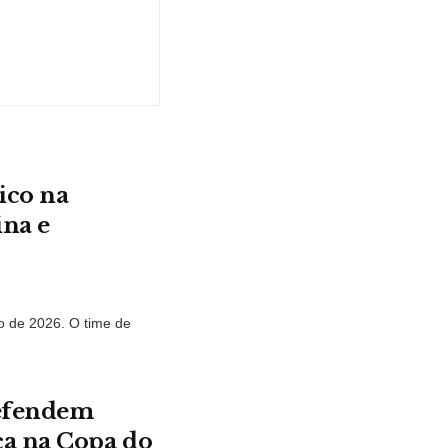
ico na
ina e
 de 2026. O time de
defendem
ca na Copa do