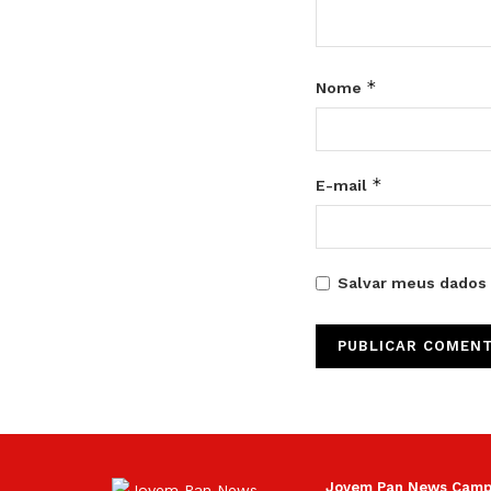
*
Nome
*
E-mail
Salvar meus dados 
Jovem Pan News Campin