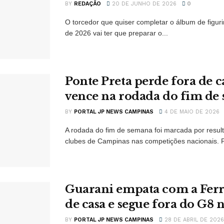
BY
REDAÇÃO
20 DE JUNHO DE 2026
0
O torcedor que quiser completar o álbum de figu
de 2026 vai ter que preparar o...
Ponte Preta perde fora de c
vence na rodada do fim de
BY
PORTAL JP NEWS CAMPINAS
4 DE MAIO DE 2026
A rodada do fim de semana foi marcada por resul
clubes de Campinas nas competições nacionais. P
Guarani empata com a Ferr
de casa e segue fora do G8 n
BY
PORTAL JP NEWS CAMPINAS
28 DE ABRIL DE 2026