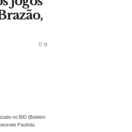
os jogos
Brazão,
0
alizado no BID (Boletim
peonato Paulista.