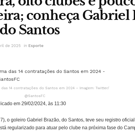
ra, oito clubes e pouc
eira; conheça Gabriel 
 do Santos
ril de 2025
in
Esporte
 das 14 contratações do Santos em 2024 – Imagem: Twitter/
@SantosFC
icado em 29/02/2024, às 11:30
27), o goleiro Gabriel Brazão, do Santos, teve seu registro ofici
 está regularizado para atuar pelo clube na próxima fase do Cam