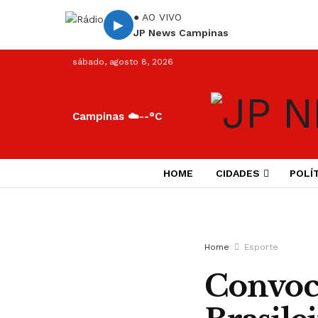
● AO VIVO
▶
JP News Campinas
sábado, agosto 8, 2026
Campinas ☁️
--°C
HOME
CIDADES
POLÍ
Home
Esporte
Convoca