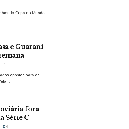
rinhas da Copa do Mundo
asa e Guarani
 semana
0
tados opostos para os
ela...
oviária fora
a Série C
0