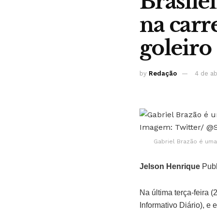
Brasilei
na carr
goleiro
by
Redação
4 de ab
Gabriel Brazão é uma
Jelson Henrique
Publ
Na última terça-feira (
Informativo Diário), e