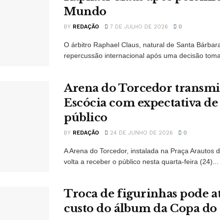
Mundo
BY
REDAÇÃO
7 DE JULHO DE 2026
0
O árbitro Raphael Claus, natural de Santa Bárbar
repercussão internacional após uma decisão toma
Arena do Torcedor transmit
Escócia com expectativa de
público
BY
REDAÇÃO
24 DE JUNHO DE 2026
0
A Arena do Torcedor, instalada na Praça Arautos
volta a receber o público nesta quarta-feira (24)...
Troca de figurinhas pode a
custo do álbum da Copa d