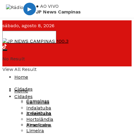
● AO VIVO
▶
JP News Campinas
sábado, agosto 8, 2026
Campinas ☁️
--°C
No Result
View All Result
Home
Cidades
Home
Cidades
Campinas
Campinas
Indaiatuba
Indaiatuba
Americana
Hortolândia
Americana
Piracicaba
Limeira