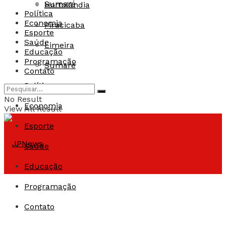
Sumaré
Hortolândia
Política
Economia
Piracicaba
Esporte
Saúde
Limeira
Educação
Programação
Sumaré
Contato
Política
No Result
Economia
View All Result
Esporte
Saúde
Educação
Programação
Contato