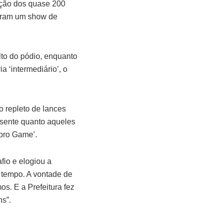
ação dos quase 200
onaram um show de
alto do pódio, enquanto
a ‘intermediário’, o
o repleto de lances
esente quanto aqueles
pro Game’.
fio e elogiou a
 tempo. A vontade de
s. E a Prefeitura fez
ns”.