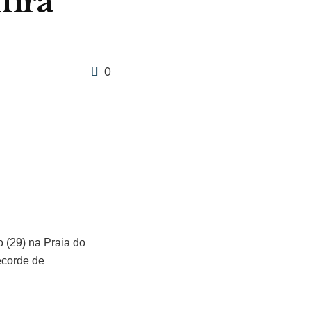
fira
0
 (29) na Praia do
ecorde de