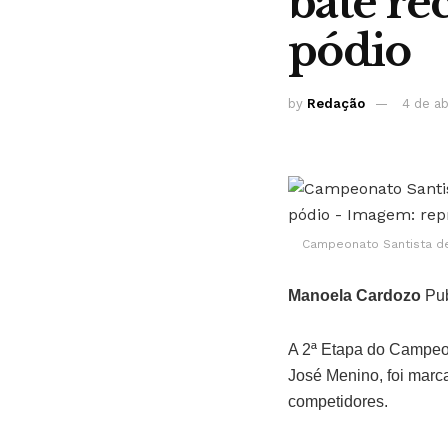
bate re
pódio
by
Redação
4 de ab
Campeonato Santista de 
Manoela Cardozo
Pub
A 2ª Etapa do Campeon
José Menino, foi marc
competidores.