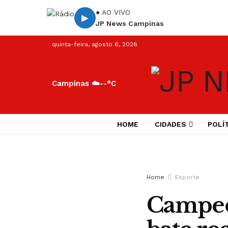
● AO VIVO
▶
JP News Campinas
quinta-feira, agosto 6, 2026
Campinas ☁️
--°C
HOME
CIDADES
POLÍ
Home
Esporte
Campeon