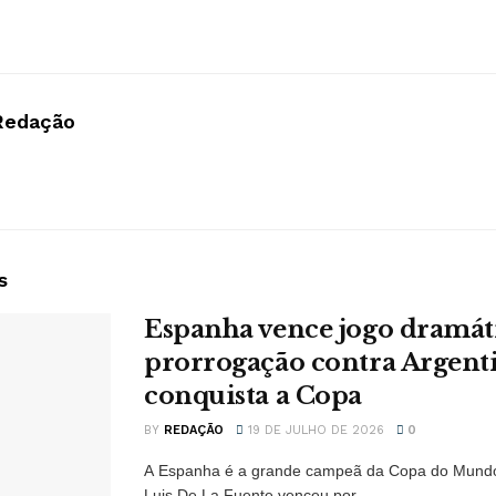
Redação
s
Espanha vence jogo dramát
prorrogação contra Argent
conquista a Copa
BY
REDAÇÃO
19 DE JULHO DE 2026
0
A Espanha é a grande campeã da Copa do Mundo
Luis De La Fuente venceu por...