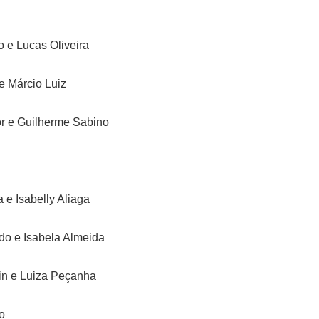
o e Lucas Oliveira
 e Márcio Luiz
ior e Guilherme Sabino
a e Isabelly Aliaga
do e Isabela Almeida
in e Luiza Peçanha
o