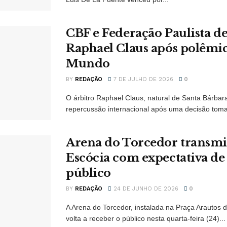
CBF e Federação Paulista 
Raphael Claus após polêmi
Mundo
BY
REDAÇÃO
7 DE JULHO DE 2026
0
O árbitro Raphael Claus, natural de Santa Bárbar
repercussão internacional após uma decisão toma
Arena do Torcedor transmit
Escócia com expectativa de
público
BY
REDAÇÃO
24 DE JUNHO DE 2026
0
A Arena do Torcedor, instalada na Praça Arautos
volta a receber o público nesta quarta-feira (24)...