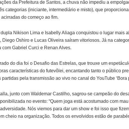
ações da Prefeitura de Santos, a chuva não impediu a empolg
três categorias (iniciante, intermediário e misto), que proporci
 acirradas do começo ao fim.
a dupla Nikison Lima e Isabelly Aliaga conquistou o lugar mais 
’, Diego Oshiro e Lucas Oliveira saíram vitoriosos. Já na categori
ou com Gabriel Curci e Renan Alves.
do do dia foi o Desafio das Estrelas, que trouxe um espetácul
as características do futevôlei, encantando tanto o público pr
artidas pela transmissão ao vivo no canal do YouTube ‘Bora 
alla, junto com Waldemar Castilho, sagrou-se campeão do desa
isponibilizada no evento: “Quem joga está acostumado com mau
adversidade. Nós viemos para dar um show e foi isso que fizemo
 em cheio na organização. Todos os envolvidos estão de parabé