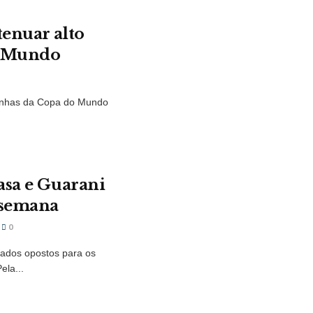
tenuar alto
o Mundo
rinhas da Copa do Mundo
asa e Guarani
 semana
0
tados opostos para os
ela...