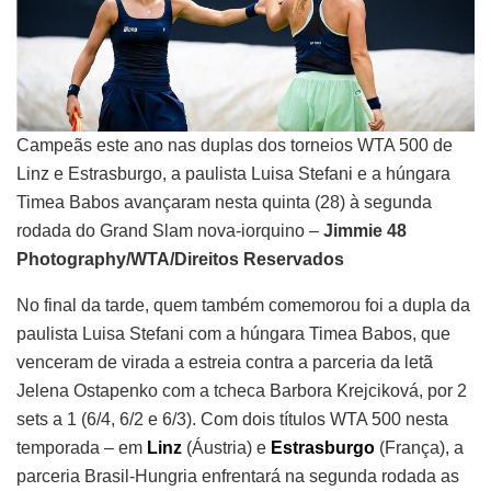
Campeãs este ano nas duplas dos torneios WTA 500 de
Linz e Estrasburgo, a paulista Luisa Stefani e a húngara
Timea Babos avançaram nesta quinta (28) à segunda
rodada do Grand Slam nova-iorquino –
Jimmie 48
Photography/WTA/Direitos Reservados
No final da tarde, quem também comemorou foi a dupla da
paulista Luisa Stefani com a húngara Timea Babos, que
venceram de virada a estreia contra a parceria da letã
Jelena Ostapenko com a tcheca Barbora Krejciková, por 2
sets a 1 (6/4, 6/2 e 6/3). Com dois títulos WTA 500 nesta
temporada – em
Linz
(Áustria) e
Estrasburgo
(França), a
parceria Brasil-Hungria enfrentará na segunda rodada as