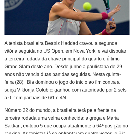
A tenista brasileira Beatriz Haddad cravou a segunda
vitória seguida no US Open, em Nova York, e vai disputar
a terceira rodada da chave principal do quarto e último
Grand Slam deste ano. Desde junho a paulistana de 29
anos não vencia duas partidas seguidas. Nesta quinta-
feira (28), Bia dominou o jogo do início ao fim contra a
suíça Viktorija Golubic: ganhou com autoridade por 2 sets
a 0, com parciais de 6/1 e 4/4.
Número 22 do mundo, a brasileira terá pela frente na
terceira rodada uma velha conhecida: a grega e Maria
Sakkari, ex-topo 5 que ocupa atualmente a 64ª posição no
ranking. As tenistas já se enfrentaram quatro vezes, e Bia