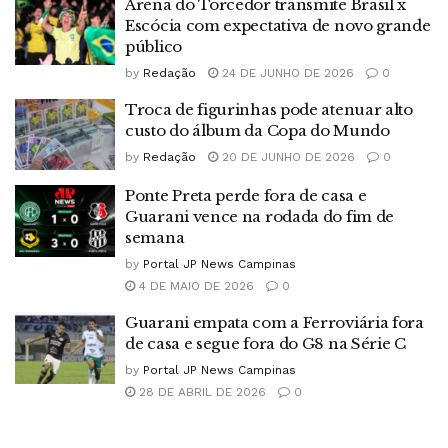
Arena do Torcedor transmite Brasil x
Escócia com expectativa de novo grande
público
by
Redação
24 DE JUNHO DE 2026
0
Troca de figurinhas pode atenuar alto
custo do álbum da Copa do Mundo
by
Redação
20 DE JUNHO DE 2026
0
Ponte Preta perde fora de casa e
Guarani vence na rodada do fim de
semana
by
Portal JP News Campinas
4 DE MAIO DE 2026
0
Guarani empata com a Ferroviária fora
de casa e segue fora do G8 na Série C
by
Portal JP News Campinas
28 DE ABRIL DE 2026
0