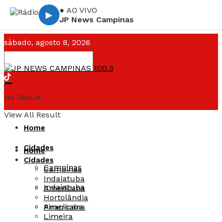
● AO VIVO
▶
JP News Campinas
sábado, agosto 8, 2026
Campinas ☁️
--°C
No Result
View All Result
Home
Cidades
Home
Cidades
Campinas
Campinas
Indaiatuba
Indaiatuba
Americana
Hortolândia
Americana
Piracicaba
Limeira