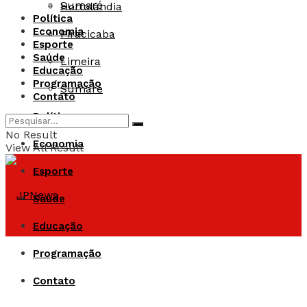
Sumaré
Hortolândia
Política
Economia
Piracicaba
Esporte
Saúde
Limeira
Educação
Programação
Sumaré
Contato
Política
No Result
Economia
View All Result
Esporte
Saúde
Educação
Programação
Contato