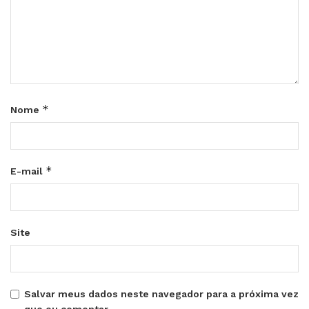
*
Nome
*
E-mail
Site
Salvar meus dados neste navegador para a próxima vez
que eu comentar.