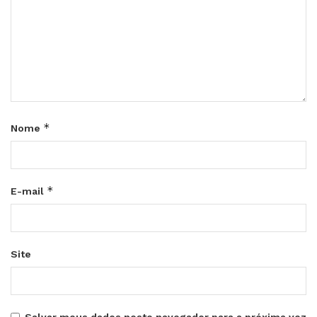
*
Nome
*
E-mail
Site
Salvar meus dados neste navegador para a próxima vez