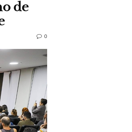
ho de
e
0