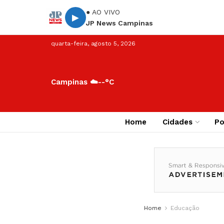
● AO VIVO
▶
JP News Campinas
quarta-feira, agosto 5, 2026
Campinas ☁️
--°C
Home
Cidades
Po
Home
Educação