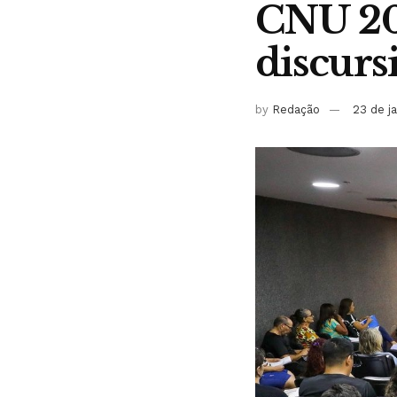
CNU 202
discurs
by
Redação
23 de j