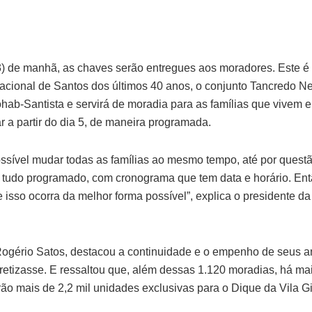
3) de manhã, as chaves serão entregues aos moradores. Este é
cional de Santos dos últimos 40 anos, o conjunto Tancredo Ne
hab-Santista e servirá de moradia para as famílias que vivem e
a partir do dia 5, de maneira programada.
ível mudar todas as famílias ao mesmo tempo, até por questão
 tudo programado, com cronograma que tem data e horário. En
isso ocorra da melhor forma possível”, explica o presidente d
 Rogério Satos, destacou a continuidade e o empenho de seus 
etizasse. E ressaltou que, além dessas 1.120 moradias, há ma
rão mais de 2,2 mil unidades exclusivas para o Dique da Vila G