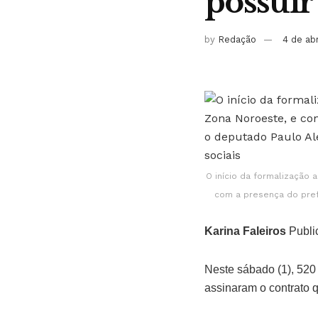
possuir
by
Redação
4 de ab
O início da formalização 
com a presença do pref
Karina Faleiros
Publi
­Neste sábado (1), 52
assinaram o contrato 