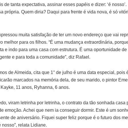
is de tanta expectativa, assinar esses papéis e dizer: ‘é nosso’
a própria. Quem diria? Daqui para frente é vida nova, é só vitór
ressou muita satisfação de ter um novo endereço que vai re
ro melhor para os filhos. “É uma mudança extraordinária, porq
ita e indo para uma casa com estrutura. É uma oportunidade de
gente e para toda a comunidade”, diz Rafael.
mos de Almeida, cita que 1° de julho é uma data especial, pois 
ficarão marcados na memória dela, de seu marido, o pintor Eme
, Kayke, 11 anos, Ryhanna, 6 anos.
, viram letrinha por letrinha, o contrato da tão sonhada casa
de emoção. Achei que nem ia conseguir dormir. Este é um sonh
ente de aniversário. Fiquei super feliz porque é o futuro dos m
 nosso”, relata Lidiane.