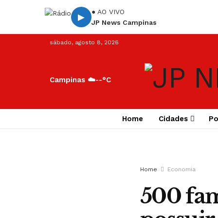
● AO VIVO
▶
JP News Campinas
sábado, agosto 8, 2026
Campinas ☁️
--°C
Home
Cidades
Po
Home
Economia
500 fam