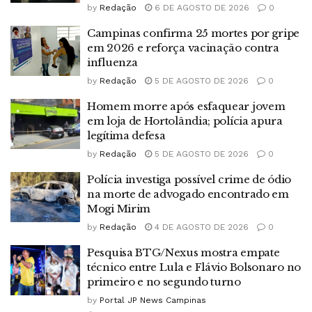
by
Redação
6 DE AGOSTO DE 2026
0
Campinas confirma 25 mortes por gripe
em 2026 e reforça vacinação contra
influenza
by
Redação
5 DE AGOSTO DE 2026
0
Homem morre após esfaquear jovem
em loja de Hortolândia; polícia apura
legítima defesa
by
Redação
5 DE AGOSTO DE 2026
0
Polícia investiga possível crime de ódio
na morte de advogado encontrado em
Mogi Mirim
by
Redação
4 DE AGOSTO DE 2026
0
Pesquisa BTG/Nexus mostra empate
técnico entre Lula e Flávio Bolsonaro no
primeiro e no segundo turno
by
Portal JP News Campinas