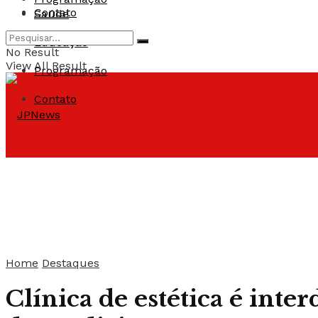
Contato
Saúde
Educação
No Result
View All Result
Programação
Contato
Home
Destaques
Clínica de estética é inte