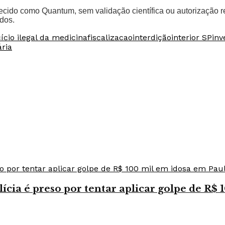
ido como Quantum, sem validação científica ou autorização re
dos.
ício ilegal da medicina
fiscalizacao
interdição
interior SP
inv
ária
ia é preso por tentar aplicar golpe de R$ 