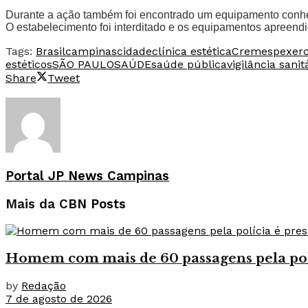
Durante a ação também foi encontrado um equipamento conhec
O estabelecimento foi interditado e os equipamentos apreendi
Tags:
Brasil
campinas
cidade
clínica estética
Cremesp
exerc
estéticos
SÃO PAULO
SAÚDE
saúde pública
vigilância sanit
Share
Tweet
Portal JP News Campinas
Mais da CBN
Posts
Homem com mais de 60 passagens pela políc
by
Redação
7 de agosto de 2026