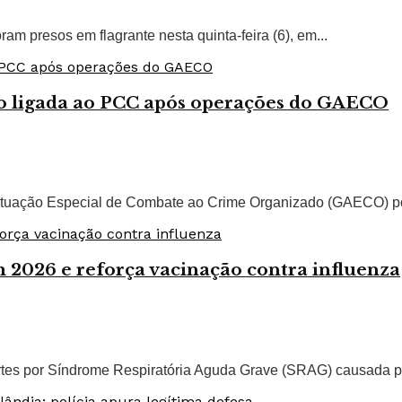
 presos em flagrante nesta quinta-feira (6), em...
ro ligada ao PCC após operações do GAECO
tuação Especial de Combate ao Crime Organizado (GAECO) por
 2026 e reforça vacinação contra influenza
es por Síndrome Respiratória Aguda Grave (SRAG) causada pel