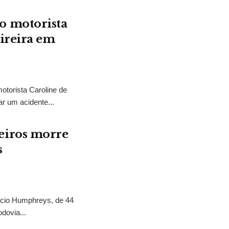
o motorista
ireira em
otorista Caroline de
r um acidente...
eiros morre
s
cio Humphreys, de 44
dovia...