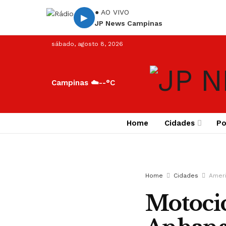
● AO VIVO
▶
JP News Campinas
sábado, agosto 8, 2026
Campinas ☁️
--°C
Home
Cidades
Po
Home
Cidades
Amer
Motocic