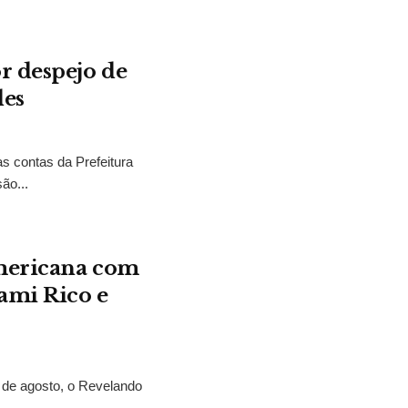
r despejo de
des
as contas da Prefeitura
ão...
Americana com
Sami Rico e
2 de agosto, o Revelando