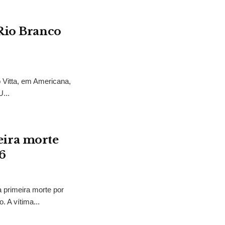
 Rio Branco
 Vitta, em Americana,
...
ira morte
6
 primeira morte por
. A vítima...