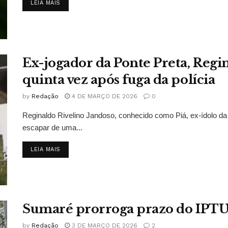
DETAILS
LEIA MAIS
Ex-jogador da Ponte Preta, Regin
quinta vez após fuga da polícia
by
Redação
4 DE MARÇO DE 2026
0
Reginaldo Rivelino Jandoso, conhecido como Piá, ex-ídolo da P
escapar de uma...
DETAILS
LEIA MAIS
Sumaré prorroga prazo do IPTU
by
Redação
3 DE MARÇO DE 2026
2