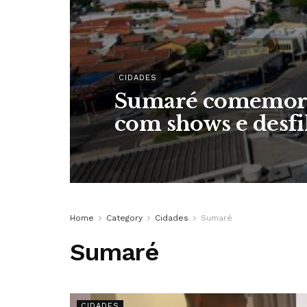
CIDADES
Sumaré comemora
com shows e desfi
Home
Category
Cidades
Sumaré
Sumaré
CIDADES