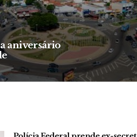
 aniversário
le
Polícia Federal prende ex-secre