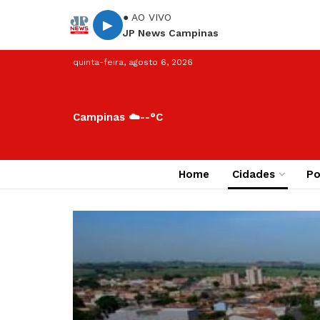
● AO VIVO
▶
JP News Campinas
quinta-feira, agosto 6, 2026
Campinas ☁️
--°C
Home
Cidades
Po