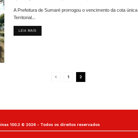
A Prefeitura de Sumaré prorrogou o vencimento da cota única 
Territorial...
DETAILS
LEIA MAIS
1
2
as 100.3 © 2026 - Todos os direitos reservados