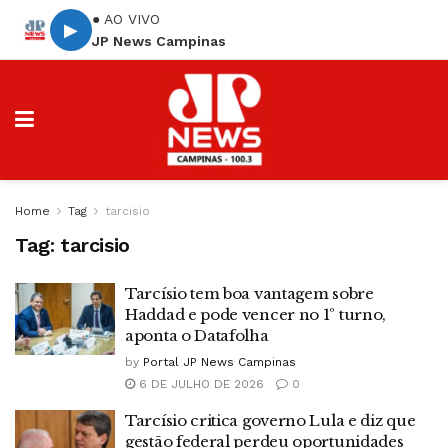
● AO VIVO
▶
JP News Campinas
Home
Tag
tarcisio
Tag:
tarcisio
Tarcísio tem boa vantagem sobre
Haddad e pode vencer no 1º turno,
aponta o Datafolha
by
Portal JP News Campinas
6 DE JULHO DE 2026
0
Tarcísio critica governo Lula e diz que
gestão federal perdeu oportunidades