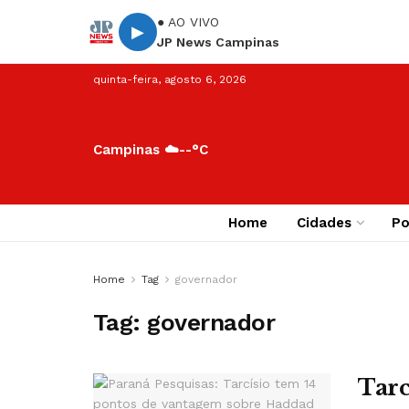
● AO VIVO
▶
JP News Campinas
quinta-feira, agosto 6, 2026
Campinas ☁️
--°C
Home
Cidades
Po
Home
Tag
governador
Tag:
governador
Tarc