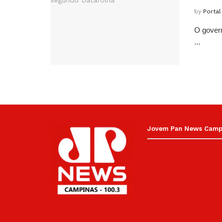
by
Porta
O govern
...
Jovem Pan News Campin