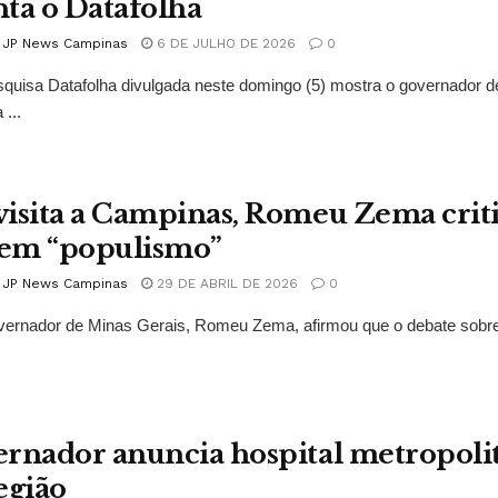
ta o Datafolha
l JP News Campinas
6 DE JULHO DE 2026
0
uisa Datafolha divulgada neste domingo (5) mostra o governador de 
 ...
isita a Campinas, Romeu Zema critic
 em “populismo”
l JP News Campinas
29 DE ABRIL DE 2026
0
ernador de Minas Gerais, Romeu Zema, afirmou que o debate sobre 
rnador anuncia hospital metropoli
egião