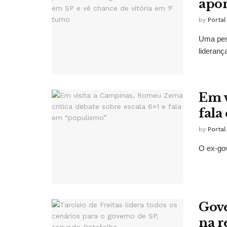
apon
by
Porta
Uma pesq
liderança
Em v
fala
by
Porta
O ex-gov
Gove
na r