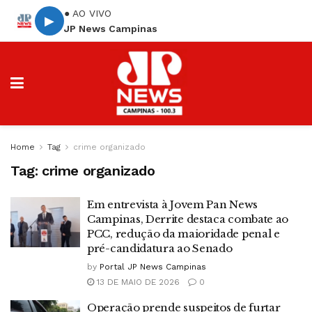
● AO VIVO
▶
JP News Campinas
Home
Tag
crime organizado
Tag:
crime organizado
Em entrevista à Jovem Pan News
Campinas, Derrite destaca combate ao
PCC, redução da maioridade penal e
pré-candidatura ao Senado
by
Portal JP News Campinas
13 DE MAIO DE 2026
0
Operação prende suspeitos de furtar