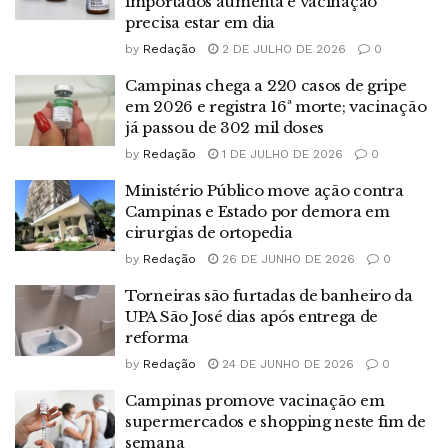
importados aumenta e vacinação
precisa estar em dia
by
Redação
2 DE JULHO DE 2026
0
Campinas chega a 220 casos de gripe
em 2026 e registra 16ª morte; vacinação
já passou de 302 mil doses
by
Redação
1 DE JULHO DE 2026
0
Ministério Público move ação contra
Campinas e Estado por demora em
cirurgias de ortopedia
by
Redação
26 DE JUNHO DE 2026
0
Torneiras são furtadas de banheiro da
UPA São José dias após entrega de
reforma
by
Redação
24 DE JUNHO DE 2026
0
Campinas promove vacinação em
supermercados e shopping neste fim de
semana