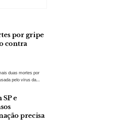
es por gripe
o contra
mais duas mortes por
ada pelo vírus da...
 SP e
asos
nação precisa