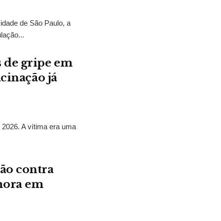
dade de São Paulo, a
lação...
 de gripe em
acinação já
 2026. A vítima era uma
ão contra
mora em