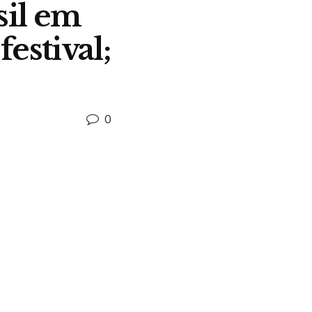
sil em
estival;
0