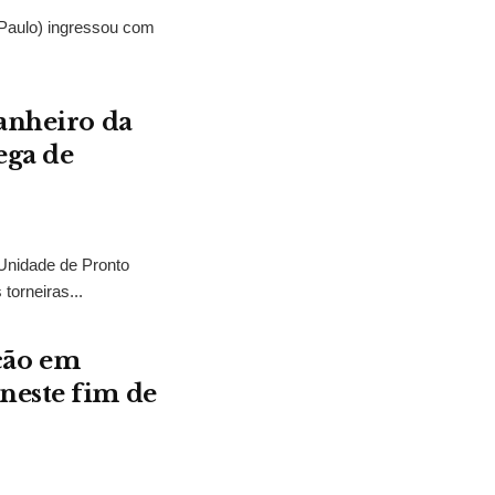
Paulo) ingressou com
banheiro da
ega de
Unidade de Pronto
orneiras...
ção em
neste fim de