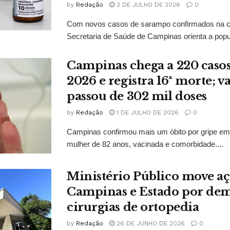
by
Redação
2 DE JULHO DE 2026
0
Com novos casos de sarampo confirmados na ci
Secretaria de Saúde de Campinas orienta a popu
Campinas chega a 220 casos
2026 e registra 16ª morte; v
passou de 302 mil doses
by
Redação
1 DE JULHO DE 2026
0
Campinas confirmou mais um óbito por gripe em
mulher de 82 anos, vacinada e comorbidade....
Ministério Público move aç
Campinas e Estado por de
cirurgias de ortopedia
by
Redação
26 DE JUNHO DE 2026
0