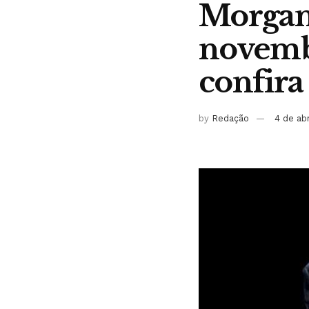
Morgan 
novembr
confira
by
Redação
4 de ab