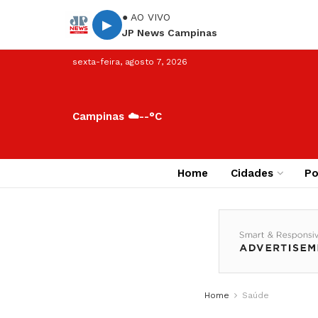
● AO VIVO
▶
JP News Campinas
sexta-feira, agosto 7, 2026
Campinas ☁️
--°C
Home
Cidades
Po
Home
Saúde