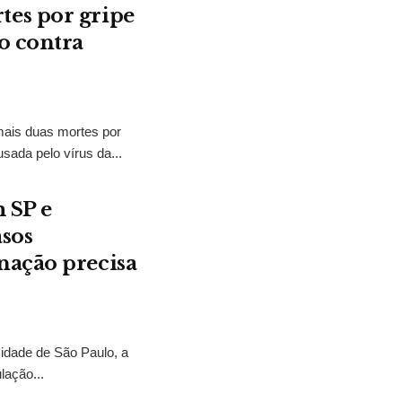
es por gripe
o contra
mais duas mortes por
ada pelo vírus da...
 SP e
asos
nação precisa
dade de São Paulo, a
lação...