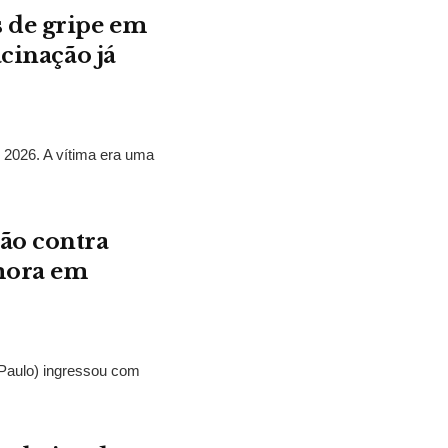
 de gripe em
acinação já
 2026. A vítima era uma
ão contra
mora em
Paulo) ingressou com