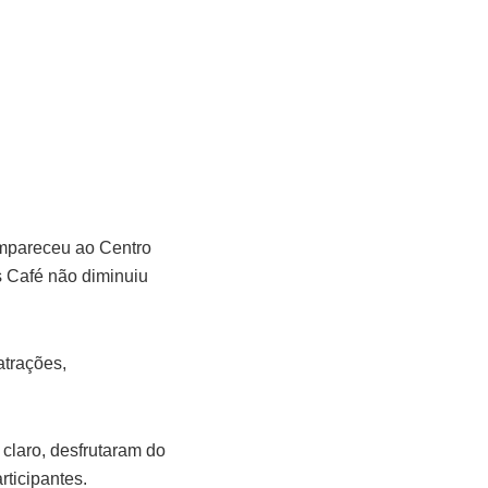
ompareceu ao Centro
s Café não diminuiu
atrações,
claro, desfrutaram do
rticipantes.