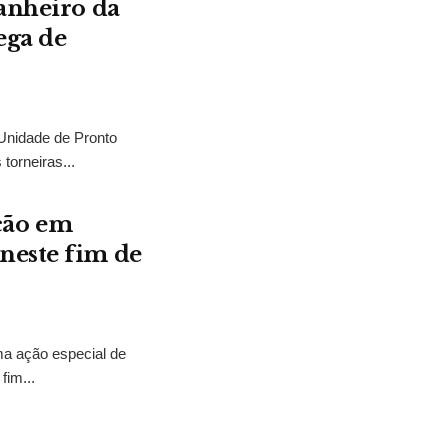
banheiro da
ega de
Unidade de Pronto
orneiras...
ção em
neste fim de
ma ação especial de
fim...