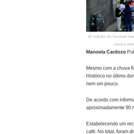
8ª edição do Festival Sa
Centro His
Manoela Cardozo
Pub
Mesmo com a chuva fi
Histórico no último d
nem um pouco.
De acordo com informaç
aproximadamente 90 mil
Estabelecendo um recor
café. No total, foram 