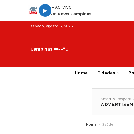
● AO VIVO
▶
JP News Campinas
sábado, agosto 8, 2026
Campinas ☁️
--°C
Home
Cidades
Po
Home
Saúde