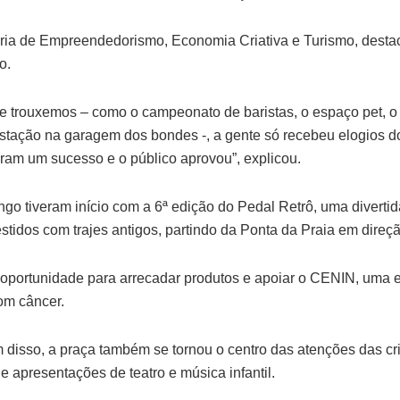
tária de Empreendedorismo, Economia Criativa e Turismo, dest
o.
e trouxemos – como o campeonato de baristas, o espaço pet, o
ustação na garagem dos bondes -, a gente só recebeu elogios d
oram um sucesso e o público aprovou”, explicou.
go tiveram início com a 6ª edição do Pedal Retrô, uma divertid
 vestidos com trajes antigos, partindo da Ponta da Praia em dire
 oportunidade para arrecadar produtos e apoiar o CENIN, uma 
om câncer.
m disso, a praça também se tornou o centro das atenções das c
e apresentações de teatro e música infantil.