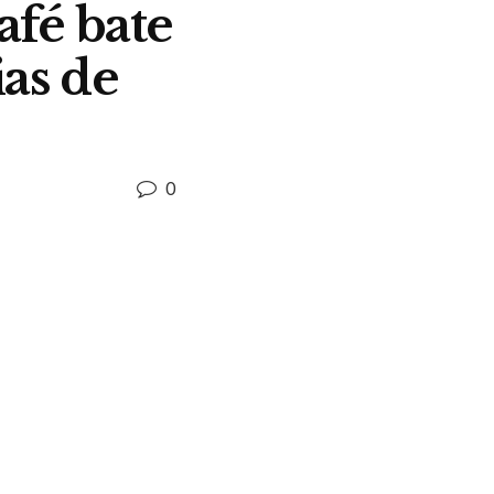
afé bate
ias de
0