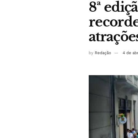
8ª ediç
recorde
atraçõe
by
Redação
4 de ab