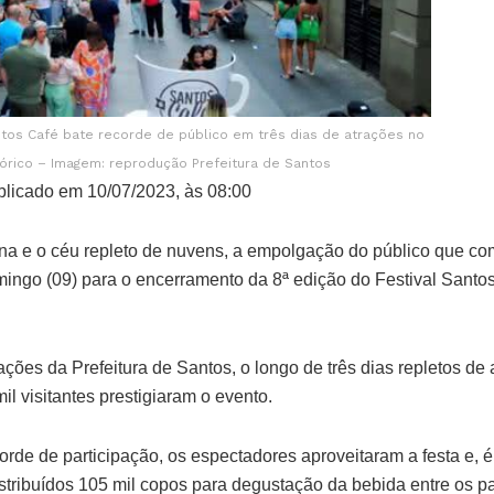
ntos Café bate recorde de público em três dias de atrações no
tórico – Imagem: reprodução Prefeitura de Santos
licado em 10/07/2023, às 08:00
na e o céu repleto de nuvens, a empolgação do público que c
omingo (09) para o encerramento da 8ª edição do Festival Santo
ões da Prefeitura de Santos, o longo de três dias repletos de 
 visitantes prestigiaram o evento.
de de participação, os espectadores aproveitaram a festa e, é 
distribuídos 105 mil copos para degustação da bebida entre os pa