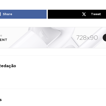
Share
Tweet
Redação
s