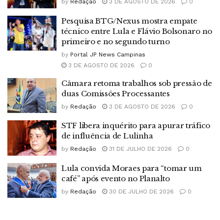
by
Redação
3 DE AGOSTO DE 2026
0
Pesquisa BTG/Nexus mostra empate
técnico entre Lula e Flávio Bolsonaro no
primeiro e no segundo turno
by
Portal JP News Campinas
3 DE AGOSTO DE 2026
0
Câmara retoma trabalhos sob pressão de
duas Comissões Processantes
by
Redação
3 DE AGOSTO DE 2026
0
STF libera inquérito para apurar tráfico
de influência de Lulinha
by
Redação
31 DE JULHO DE 2026
0
Lula convida Moraes para “tomar um
café” após evento no Planalto
by
Redação
30 DE JULHO DE 2026
0