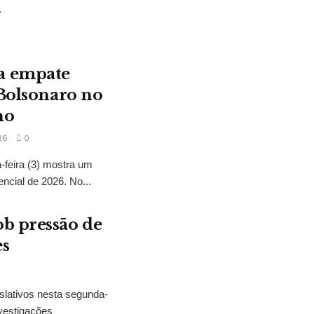
.
a empate
 Bolsonaro no
no
26
0
feira (3) mostra um
encial de 2026. No...
b pressão de
es
slativos nesta segunda-
vestigações