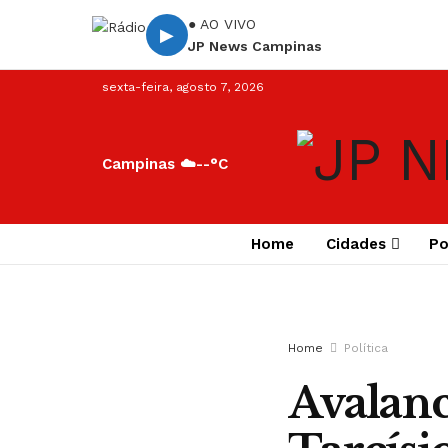
● AO VIVO
▶
JP News Campinas
sexta-feira, agosto 7, 2026
Campinas ☁️
--°C
Home
Cidades
Po
Home
Política
Avalanc