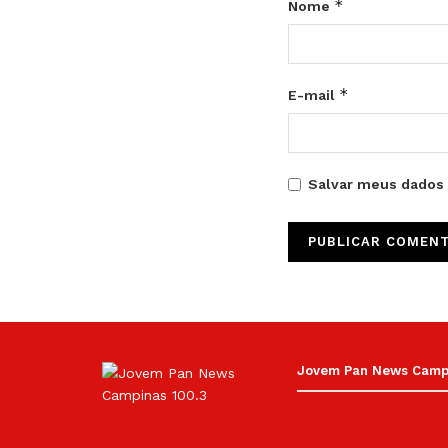
*
Nome
*
E-mail
Salvar meus dados 
Jovem Pan News Campin