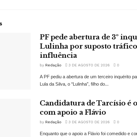
s
PF pede abertura de 3º inqu
Lulinha por suposto tráfico
influência
by
Redação
3 DE AGOSTO DE 2026
0
A PF pediu a abertura de um terceiro inquérito pa
Lula da Silva, o “Lulinha”, filho do...
Candidatura de Tarcísio é o
com apoio a Flávio
by
Redação
3 DE AGOSTO DE 2026
0
Enquanto que o apoio a Flávio foi comedido e co