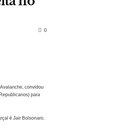
eita no
0
o Avalanche, convidou
(Republicanos) para
rçal é Jair Bolsonaro.