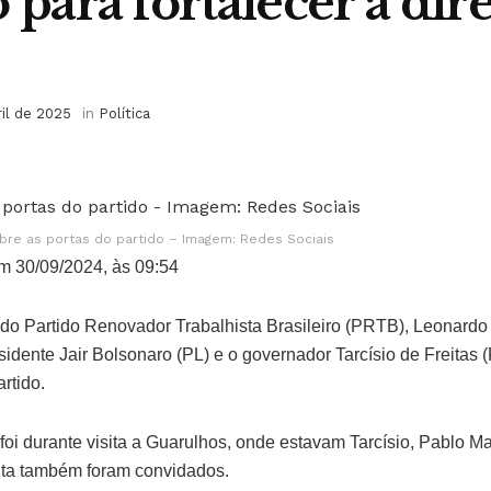
 para fortalecer a dir
ril de 2025
in
Política
bre as portas do partido – Imagem: Redes Sociais
m 30/09/2024, às 09:54
 do Partido Renovador Trabalhista Brasileiro (PRTB), Leonard
idente Jair Bolsonaro (PL) e o governador Tarcísio de Freitas 
rtido.
oi durante visita a Guarulhos, onde estavam Tarcísio, Pablo Ma
ita também foram convidados.