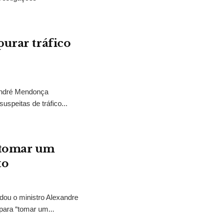
purar tráfico
 André Mendonça
uspeitas de tráfico...
“tomar um
to
idou o ministro Alexandre
para “tomar um...