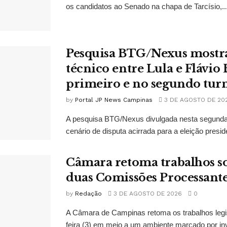
os candidatos ao Senado na chapa de Tarcísio,..
Pesquisa BTG/Nexus mostr
técnico entre Lula e Flávio
primeiro e no segundo tur
by
Portal JP News Campinas
3 DE AGOSTO DE 20
A pesquisa BTG/Nexus divulgada nesta segunda-
cenário de disputa acirrada para a eleição presid
Câmara retoma trabalhos so
duas Comissões Processant
by
Redação
3 DE AGOSTO DE 2026
0
A Câmara de Campinas retoma os trabalhos legi
feira (3) em meio a um ambiente marcado por in