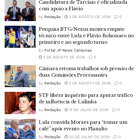
Candidatura de Tarcísio é oficializada
com apoio a Flávio
by
Redação
3 DE AGOSTO DE 2026
0
Pesquisa BTG/Nexus mostra empate
técnico entre Lula e Flávio Bolsonaro no
primeiro e no segundo turno
by
Portal JP News Campinas
3 DE AGOSTO DE 2026
0
Câmara retoma trabalhos sob pressão de
duas Comissões Processantes
by
Redação
3 DE AGOSTO DE 2026
0
STF libera inquérito para apurar tráfico
de influência de Lulinha
by
Redação
31 DE JULHO DE 2026
0
Lula convida Moraes para “tomar um
café” após evento no Planalto
by
Redação
30 DE JULHO DE 2026
0