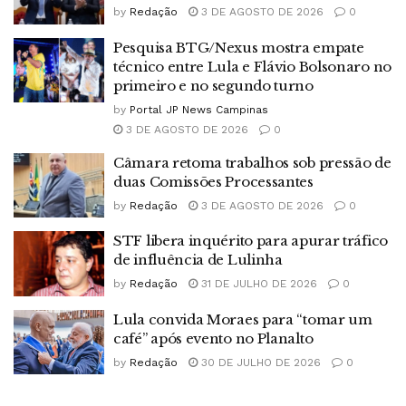
by
Redação
3 DE AGOSTO DE 2026
0
Pesquisa BTG/Nexus mostra empate
técnico entre Lula e Flávio Bolsonaro no
primeiro e no segundo turno
by
Portal JP News Campinas
3 DE AGOSTO DE 2026
0
Câmara retoma trabalhos sob pressão de
duas Comissões Processantes
by
Redação
3 DE AGOSTO DE 2026
0
STF libera inquérito para apurar tráfico
de influência de Lulinha
by
Redação
31 DE JULHO DE 2026
0
Lula convida Moraes para “tomar um
café” após evento no Planalto
by
Redação
30 DE JULHO DE 2026
0